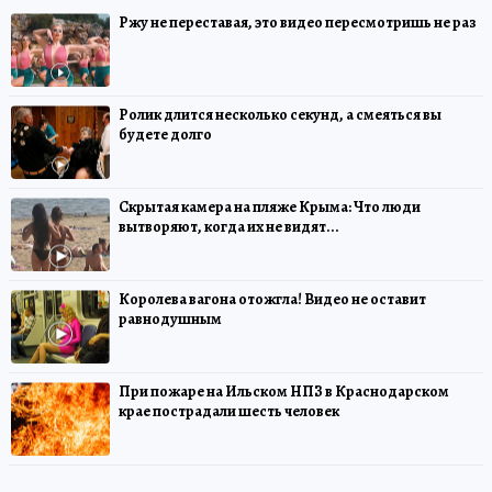
Ржу не переставая, это видео пересмотришь не раз
Ролик длится несколько секунд, а смеяться вы
будете долго
Скрытая камера на пляже Крыма: Что люди
вытворяют, когда их не видят...
Королева вагона отожгла! Видео не оставит
равнодушным
При пожаре на Ильском НПЗ в Краснодарском
крае пострадали шесть человек