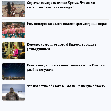
Скрытая камера на пляже Крыма: Что люди
вытворяют, когда их не видят...
Ржу не переставая, это видео пересмотришь не раз
Королева вагона отожгла! Видео не оставит
равнодушным
Овны смогут сделать много полезного, а Тельцам
улыбнется удача
Что известно об атаке БПЛА на Брянскую область