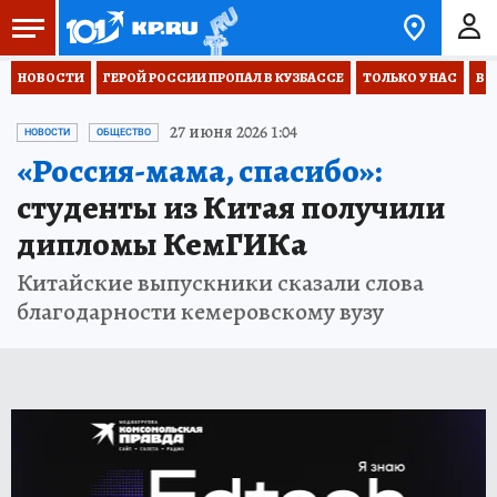
НОВОСТИ
ГЕРОЙ РОССИИ ПРОПАЛ В КУЗБАССЕ
ТОЛЬКО У НАС
ВО
27 июня 2026 1:04
НОВОСТИ
ОБЩЕСТВО
«Россия-мама, спасибо»:
студенты из Китая получили
дипломы КемГИКа
Китайские выпускники сказали слова
благодарности кемеровскому вузу