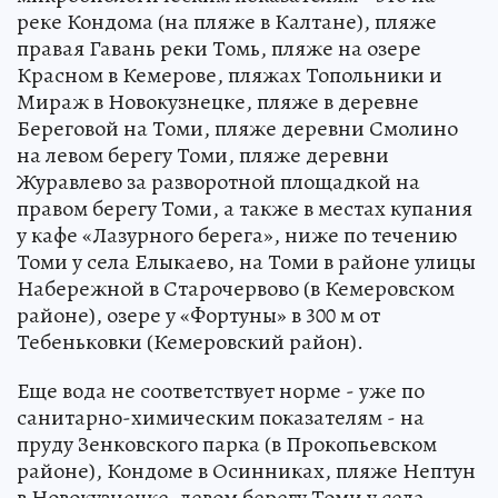
реке Кондома (на пляже в Калтане), пляже
правая Гавань реки Томь, пляже на озере
Красном в Кемерове, пляжах Топольники и
Мираж в Новокузнецке, пляже в деревне
Береговой на Томи, пляже деревни Смолино
на левом берегу Томи, пляже деревни
Журавлево за разворотной площадкой на
правом берегу Томи, а также в местах купания
у кафе «Лазурного берега», ниже по течению
Томи у села Елыкаево, на Томи в районе улицы
Набережной в Старочервово (в Кемеровском
районе), озере у «Фортуны» в 300 м от
Тебеньковки (Кемеровский район).
Еще вода не соответствует норме - уже по
санитарно-химическим показателям - на
пруду Зенковского парка (в Прокопьевском
районе), Кондоме в Осинниках, пляже Нептун
в Новокузнецке, левом берегу Томи у села