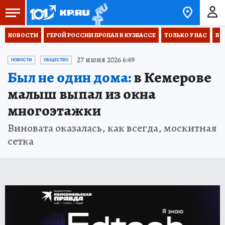
НОВОСТИ
ГЕРОЙ РОССИИ ПРОПАЛ В КУЗБАССЕ
ТОЛЬКО У НАС
ВО
27 июня 2026 6:49
НОВОСТИ
ОБЩЕСТВО
Был не один дома:
в Кемерове
малыш выпал из окна
многоэтажки
Виновата оказалась, как всегда, москитная
сетка