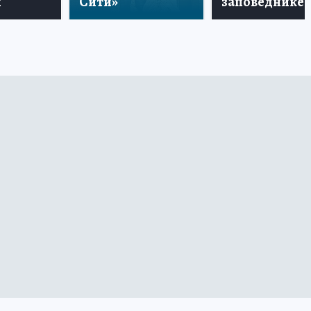
и
Сити»
заповеднике!