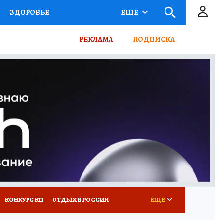
ЗДОРОВЬЕ
ЕЩЕ
ТЫ РОССИИ
РЕКЛАМА
ПОДПИСКА
КРЕТЫ
ПУТЕВОДИТЕЛЬ
 ЖЕЛЕЗА
ТУРИЗМ
ВСЕ О КП
РАДИО КП
КОНКУРС КП
ОТДЫХ В РОССИИ
ЕЩЕ