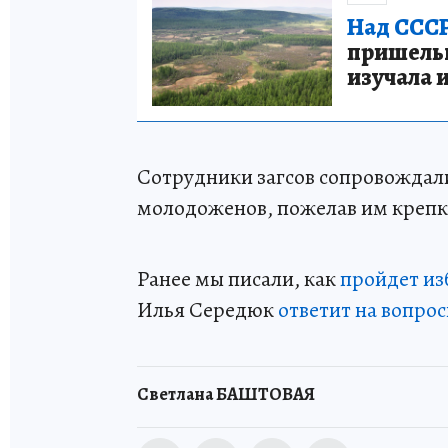
Над СССР
пришельце
изучала 
Сотрудники загсов сопровождал
молодоженов, пожелав им крепки
Ранее мы писали, как
пройдет из
Илья Середюк
ответит на вопро
Светлана БАШТОВАЯ