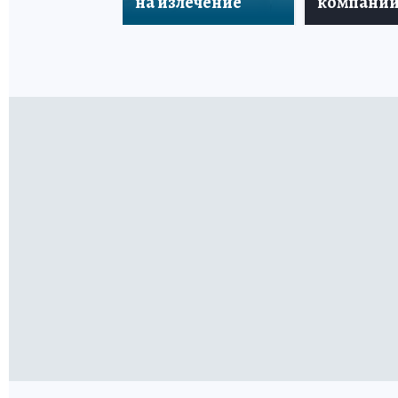
на излечение
компани