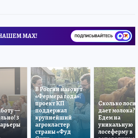
 НАШЕМ MAX!
ПОДПИСЫВАЙТЕСЬ
В России назовут
«Фермера года»:
проект КП
Сколько лоси
аботу —
поддержал
дает молока?
льно! 3
крупнейший
Едем на
карьеры
агрокластер
уникальную
страны «Фуд
лосеферму в