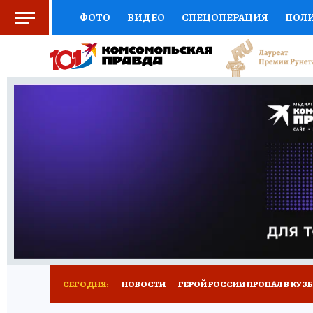
ФОТО
ВИДЕО
СПЕЦОПЕРАЦИЯ
ПОЛ
СОЦПОДДЕРЖКА
НАУКА
СПОРТ
КО
ВЫБОР ЭКСПЕРТОВ
ДОКТОР
ФИНАНС
КНИЖНАЯ ПОЛКА
ПРОГНОЗЫ НА СПОРТ
ПРЕСС-ЦЕНТР
НЕДВИЖИМОСТЬ
ТЕЛЕ
РЕКЛАМА
ТЕСТЫ
НОВОЕ НА САЙТЕ
СЕГОДНЯ:
НОВОСТИ
ГЕРОЙ РОССИИ ПРОПАЛ В КУЗ