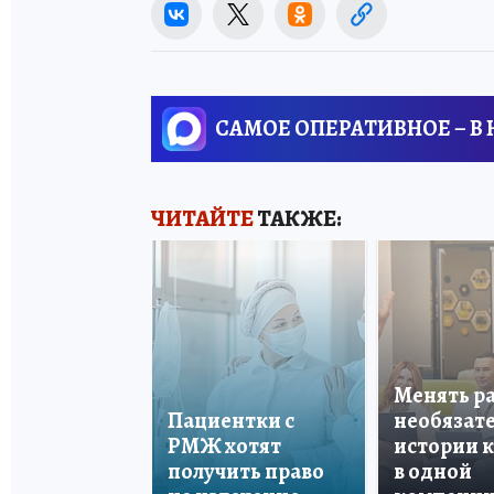
САМОЕ ОПЕРАТИВНОЕ – В
ЧИТАЙТЕ
ТАКЖЕ:
Менять р
Пациентки с
необязате
РМЖ хотят
истории 
получить право
в одной