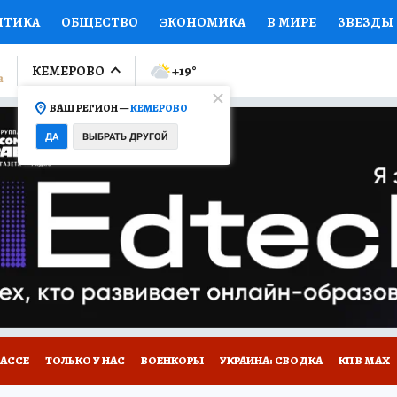
ИТИКА
ОБЩЕСТВО
ЭКОНОМИКА
В МИРЕ
ЗВЕЗДЫ
ЛУМНИСТЫ
ПРОИСШЕСТВИЯ
НАЦИОНАЛЬНЫЕ ПРОЕК
КЕМЕРОВО
+19
°
ВАШ РЕГИОН —
КЕМЕРОВО
Ы
ОТКРЫВАЕМ МИР
Я ЗНАЮ
СЕМЬЯ
ЖЕНСКИЕ СЕ
ДА
ВЫБРАТЬ ДРУГОЙ
ПРОМОКОДЫ
СЕРИАЛЫ
СПЕЦПРОЕКТЫ
ДЕФИЦИТ
ВИЗОР
КОНКУРСЫ
РАБОТА У НАС
ГИД ПОТРЕБИТЕЛЯ
БАССЕ
ТОЛЬКО У НАС
ВОЕНКОРЫ
УКРАИНА: СВОДКА
КП В МАХ