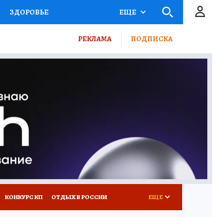
ЗДОРОВЬЕ
ЕЩЕ
ТЫ РОССИИ
РЕКЛАМА
ПОДПИСКА
КРЕТЫ
ПУТЕВОДИТЕЛЬ
 ЖЕЛЕЗА
ТУРИЗМ
ВСЕ О КП
РАДИО КП
КОНКУРС КП
ОТДЫХ В РОССИИ
ЕЩЕ