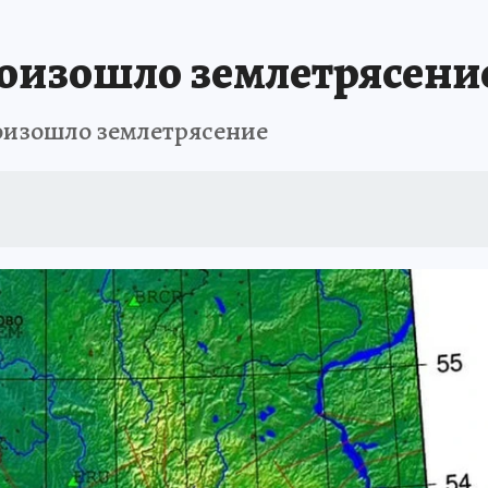
АФИША
ИСПЫТАНО НА СЕБЕ
роизошло землетрясение
оизошло землетрясение