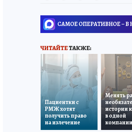
САМОЕ ОПЕРАТИВНОЕ – В
ЧИТАЙТЕ
ТАКЖЕ:
Менять р
Пациентки с
необязате
РМЖ хотят
истории 
получить право
в одной
на излечение
компани