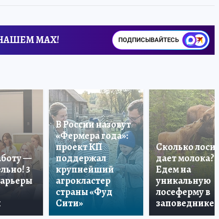
 НАШЕМ MAX!
ПОДПИСЫВАЙТЕСЬ
В России назовут
«Фермера года»:
проект КП
Сколько лоси
аботу —
поддержал
дает молока?
льно! 3
крупнейший
Едем на
карьеры
агрокластер
уникальную
страны «Фуд
лосеферму в
и
Сити»
заповеднике!