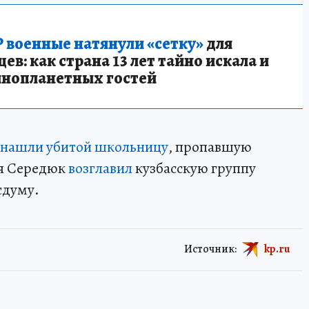
 военные натянули «сетку»
для
в: как страна 13 лет тайно искала и
инопланетных гостей
нашли убитой школьницу
, пропавшую
ья Середюк
возглавил
кузбасскую группу
сдуму.
Источник:
kp.ru