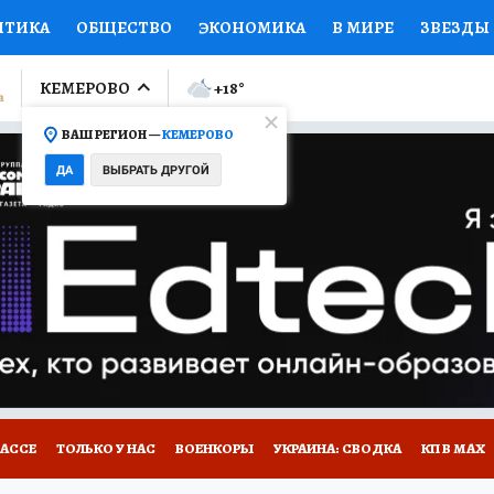
ИТИКА
ОБЩЕСТВО
ЭКОНОМИКА
В МИРЕ
ЗВЕЗДЫ
ЛУМНИСТЫ
ПРОИСШЕСТВИЯ
НАЦИОНАЛЬНЫЕ ПРОЕК
КЕМЕРОВО
+18
°
ВАШ РЕГИОН —
КЕМЕРОВО
Ы
ОТКРЫВАЕМ МИР
Я ЗНАЮ
СЕМЬЯ
ЖЕНСКИЕ СЕ
ДА
ВЫБРАТЬ ДРУГОЙ
ПРОМОКОДЫ
СЕРИАЛЫ
СПЕЦПРОЕКТЫ
ДЕФИЦИТ
ВИЗОР
КОНКУРСЫ
РАБОТА У НАС
ГИД ПОТРЕБИТЕЛЯ
БАССЕ
ТОЛЬКО У НАС
ВОЕНКОРЫ
УКРАИНА: СВОДКА
КП В МАХ