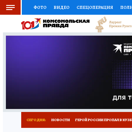
ФОТО
ВИДЕО
СПЕЦОПЕРАЦИЯ
ПОЛ
СОЦПОДДЕРЖКА
НАУКА
СПОРТ
КО
ВЫБОР ЭКСПЕРТОВ
ДОКТОР
ФИНАНС
КНИЖНАЯ ПОЛКА
ПРОГНОЗЫ НА СПОРТ
ПРЕСС-ЦЕНТР
НЕДВИЖИМОСТЬ
ТЕЛЕ
РЕКЛАМА
ТЕСТЫ
НОВОЕ НА САЙТЕ
СЕГОДНЯ:
НОВОСТИ
ГЕРОЙ РОССИИ ПРОПАЛ В КУЗ