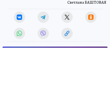
Светлана БАШТОВАЯ
ЧИТАЙТЕ НАС В МАХ!
29 июня 2026 5:22
НОВОСТИ
ЧТО ПРОИСХОДИТ
В Кузбассе на руднике погиб
водитель самосвала
Кузбасский следком возбудил уголовное
дело после гибели мужчины на рабочем