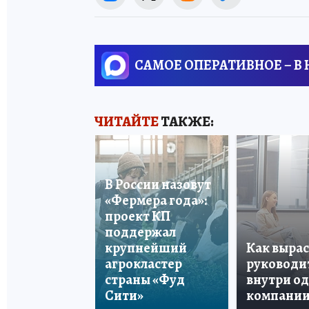
САМОЕ ОПЕРАТИВНОЕ – В
ЧИТАЙТЕ
ТАКЖЕ:
В России назовут
«Фермера года»:
проект КП
поддержал
крупнейший
Как вырас
агрокластер
руководи
страны «Фуд
внутри о
Сити»
компани