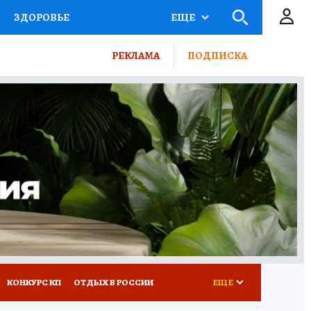
ЗДОРОВЬЕ
ЕЩЕ
ТЫ РОССИИ
РЕКЛАМА
ПОДПИСКА
КРЕТЫ
ПУТЕВОДИТЕЛЬ
 ЖЕЛЕЗА
ТУРИЗМ
ВСЕ О КП
РАДИО КП
КОНКУРС КП
ОТДЫХ В РОССИИ
ЕЩЕ