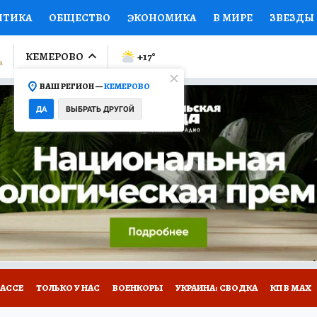
ИТИКА
ОБЩЕСТВО
ЭКОНОМИКА
В МИРЕ
ЗВЕЗДЫ
ЛУМНИСТЫ
ПРОИСШЕСТВИЯ
НАЦИОНАЛЬНЫЕ ПРОЕК
КЕМЕРОВО
+17
°
ВАШ РЕГИОН —
КЕМЕРОВО
Ы
ОТКРЫВАЕМ МИР
Я ЗНАЮ
СЕМЬЯ
ЖЕНСКИЕ СЕ
ДА
ВЫБРАТЬ ДРУГОЙ
ПРОМОКОДЫ
СЕРИАЛЫ
СПЕЦПРОЕКТЫ
ДЕФИЦИТ
ВИЗОР
КОНКУРСЫ
РАБОТА У НАС
ГИД ПОТРЕБИТЕЛЯ
БАССЕ
ТОЛЬКО У НАС
ВОЕНКОРЫ
УКРАИНА: СВОДКА
КП В МАХ