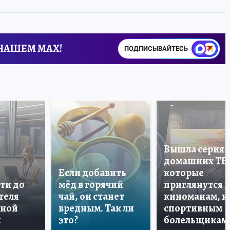
 НАШЕМ MAX!
ПОДПИСЫВАЙТЕСЬ
Вышла серия
домашних ТВ
Если добавить
которые
ти до
мёд в горячий
приглянутся 
теля
чай, он станет
киноманам, и
дной
вредным. Так ли
спортивным
и
это?
болельщикам