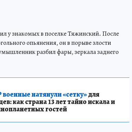
тил у знакомых в поселке Тяжинский. После
огольного опьянения, он в порыве злости
умышленник разбил фары, зеркала заднего
 военные натянули «сетку»
для
в: как страна 13 лет тайно искала и
инопланетных гостей