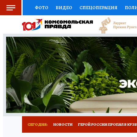
ФОТО
ВИДЕО
СПЕЦОПЕРАЦИЯ
ПОЛ
СОЦПОДДЕРЖКА
НАУКА
СПОРТ
КО
ВЫБОР ЭКСПЕРТОВ
ДОКТОР
ФИНАНС
КНИЖНАЯ ПОЛКА
ПРОГНОЗЫ НА СПОРТ
ПРЕСС-ЦЕНТР
НЕДВИЖИМОСТЬ
ТЕЛЕ
РЕКЛАМА
ТЕСТЫ
НОВОЕ НА САЙТЕ
СЕГОДНЯ:
НОВОСТИ
ГЕРОЙ РОССИИ ПРОПАЛ В КУЗ