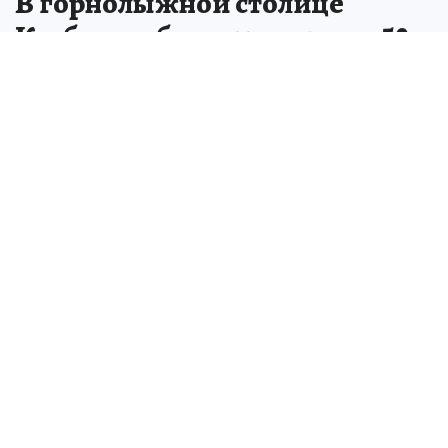
В горнолыжной столице
Кузбасса обновят улицы за 50
млн рублей
На ремонт дорог в Шерегеше потратят
почти 50 миллионов рублей