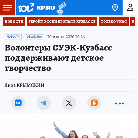
НОВОСТИ
ГЕРОЙ РОССИИ ПРОПАЛ В КУЗБАССЕ
ТОЛЬКО У НАС
ВО
30 июня 2026 10:26
НОВОСТИ
ОБЩЕСТВО
Волонтеры СУЭК-Кузбасс
поддерживают детское
творчество
Яков КРЫМСКИЙ