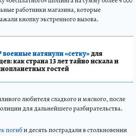
у «бесплатного» шопинга на сумму более 4 000
льные работники магазина, которые
ажали кнопку экстренного вызова.
 военные натянули «сетку»
для
в: как страна 13 лет тайно искала и
инопланетных гостей
ливого любителя сладкого и мясного, после
полиции для дальнейшего разбирательства.
ек погиб
и десять пострадали в столкновении