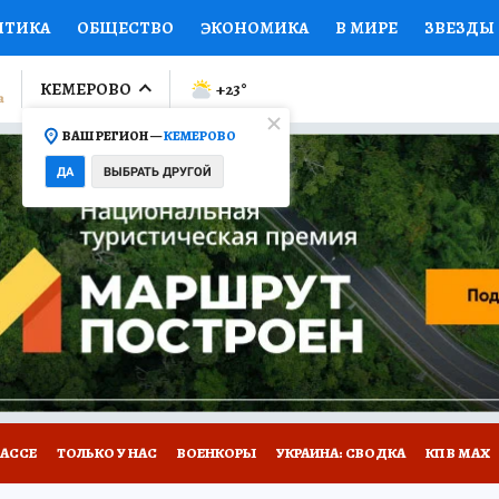
ИТИКА
ОБЩЕСТВО
ЭКОНОМИКА
В МИРЕ
ЗВЕЗДЫ
ЛУМНИСТЫ
ПРОИСШЕСТВИЯ
НАЦИОНАЛЬНЫЕ ПРОЕК
КЕМЕРОВО
+23
°
ВАШ РЕГИОН —
КЕМЕРОВО
Ы
ОТКРЫВАЕМ МИР
Я ЗНАЮ
СЕМЬЯ
ЖЕНСКИЕ СЕ
ДА
ВЫБРАТЬ ДРУГОЙ
ПРОМОКОДЫ
СЕРИАЛЫ
СПЕЦПРОЕКТЫ
ДЕФИЦИТ
ВИЗОР
КОНКУРСЫ
РАБОТА У НАС
ГИД ПОТРЕБИТЕЛЯ
БАССЕ
ТОЛЬКО У НАС
ВОЕНКОРЫ
УКРАИНА: СВОДКА
КП В МАХ