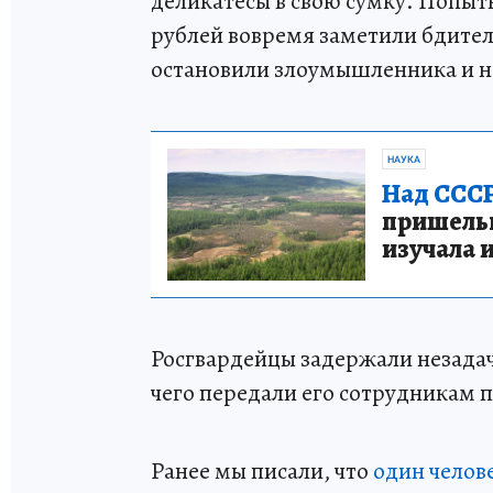
деликатесы в свою сумку. Попытк
рублей вовремя заметили бдите
остановили злоумышленника и н
НАУКА
Над СССР
пришельце
изучала 
Росгвардейцы задержали незадач
чего передали его сотрудникам 
Ранее мы писали, что
один челов