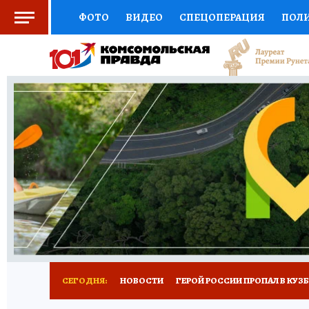
ФОТО
ВИДЕО
СПЕЦОПЕРАЦИЯ
ПОЛ
СОЦПОДДЕРЖКА
НАУКА
СПОРТ
КО
ВЫБОР ЭКСПЕРТОВ
ДОКТОР
ФИНАНС
КНИЖНАЯ ПОЛКА
ПРОГНОЗЫ НА СПОРТ
ПРЕСС-ЦЕНТР
НЕДВИЖИМОСТЬ
ТЕЛЕ
РЕКЛАМА
ТЕСТЫ
НОВОЕ НА САЙТЕ
СЕГОДНЯ:
НОВОСТИ
ГЕРОЙ РОССИИ ПРОПАЛ В КУЗ