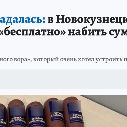
АФИША
ИСПЫТАНО НА СЕБЕ
адалась:
в Новокузнец
«бесплатно» набить сум
го вора», который очень хотел устроить 