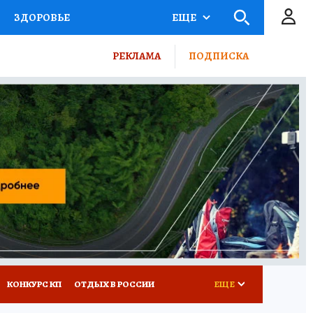
ЗДОРОВЬЕ
ЕЩЕ
ТЫ РОССИИ
РЕКЛАМА
ПОДПИСКА
КРЕТЫ
ПУТЕВОДИТЕЛЬ
 ЖЕЛЕЗА
ТУРИЗМ
ВСЕ О КП
РАДИО КП
КОНКУРС КП
ОТДЫХ В РОССИИ
ЕЩЕ