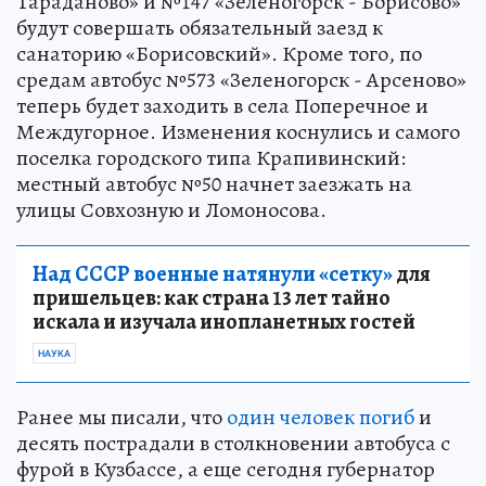
Тараданово» и №147 «Зеленогорск - Борисово»
будут совершать обязательный заезд к
санаторию «Борисовский». Кроме того, по
средам автобус №573 «Зеленогорск - Арсеново»
теперь будет заходить в села Поперечное и
Междугорное. Изменения коснулись и самого
поселка городского типа Крапивинский:
местный автобус №50 начнет заезжать на
улицы Совхозную и Ломоносова.
Над СССР военные натянули «сетку»
для
пришельцев: как страна 13 лет тайно
искала и изучала инопланетных гостей
НАУКА
Ранее мы писали, что
один человек погиб
и
десять пострадали в столкновении автобуса с
фурой в Кузбассе, а еще сегодня губернатор