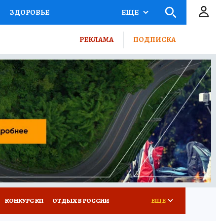
ЗДОРОВЬЕ
ЕЩЕ
ТЫ РОССИИ
РЕКЛАМА
ПОДПИСКА
КРЕТЫ
ПУТЕВОДИТЕЛЬ
 ЖЕЛЕЗА
ТУРИЗМ
ВСЕ О КП
РАДИО КП
КОНКУРС КП
ОТДЫХ В РОССИИ
ЕЩЕ