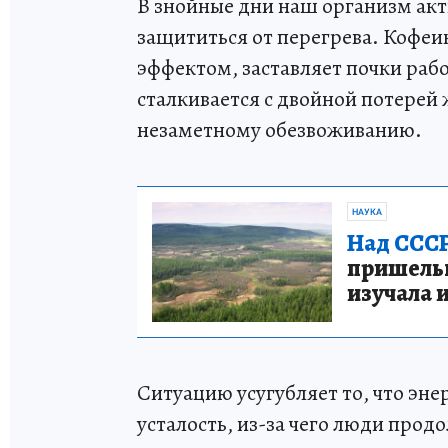
В знойные дни наш организм акти
защититься от перегрева. Кофе
эффектом, заставляет почки рабо
сталкивается с двойной потерей 
незаметному обезвоживанию.
НАУКА
Над СССР
пришельце
изучала 
Ситуацию усугубляет то, что эн
усталость, из-за чего люди прод