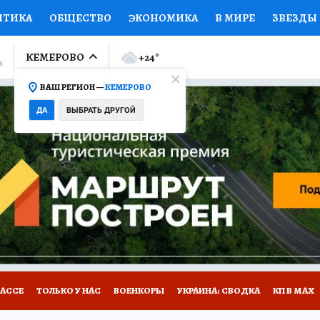
ИТИКА
ОБЩЕСТВО
ЭКОНОМИКА
В МИРЕ
ЗВЕЗДЫ
ЛУМНИСТЫ
ПРОИСШЕСТВИЯ
НАЦИОНАЛЬНЫЕ ПРОЕК
КЕМЕРОВО
+24
°
ВАШ РЕГИОН —
КЕМЕРОВО
Ы
ОТКРЫВАЕМ МИР
Я ЗНАЮ
СЕМЬЯ
ЖЕНСКИЕ СЕ
ДА
ВЫБРАТЬ ДРУГОЙ
ПРОМОКОДЫ
СЕРИАЛЫ
СПЕЦПРОЕКТЫ
ДЕФИЦИТ
ВИЗОР
КОНКУРСЫ
РАБОТА У НАС
ГИД ПОТРЕБИТЕЛЯ
БАССЕ
ТОЛЬКО У НАС
ВОЕНКОРЫ
УКРАИНА: СВОДКА
КП В МАХ