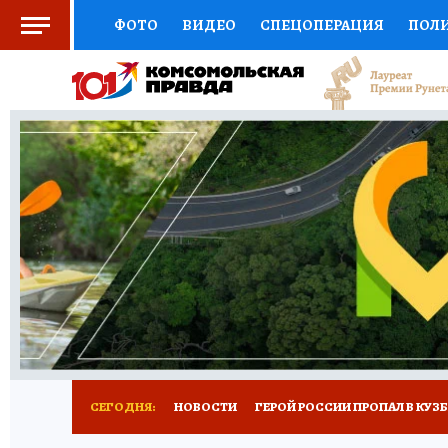
ФОТО
ВИДЕО
СПЕЦОПЕРАЦИЯ
ПОЛ
СОЦПОДДЕРЖКА
НАУКА
СПОРТ
КО
ВЫБОР ЭКСПЕРТОВ
ДОКТОР
ФИНАНС
КНИЖНАЯ ПОЛКА
ПРОГНОЗЫ НА СПОРТ
ПРЕСС-ЦЕНТР
НЕДВИЖИМОСТЬ
ТЕЛЕ
РЕКЛАМА
ТЕСТЫ
НОВОЕ НА САЙТЕ
СЕГОДНЯ:
НОВОСТИ
ГЕРОЙ РОССИИ ПРОПАЛ В КУЗ