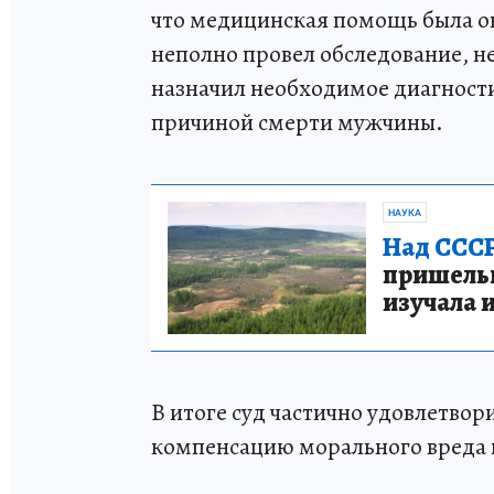
что медицинская помощь была о
неполно провел обследование, не
назначил необходимое диагности
причиной смерти мужчины.
НАУКА
Над СССР
пришельце
изучала 
В итоге суд частично удовлетвор
компенсацию морального вреда и