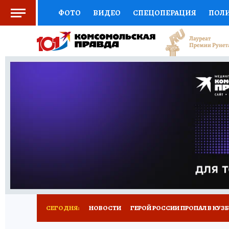
ФОТО
ВИДЕО
СПЕЦОПЕРАЦИЯ
ПОЛ
СОЦПОДДЕРЖКА
НАУКА
СПОРТ
КО
ВЫБОР ЭКСПЕРТОВ
ДОКТОР
ФИНАНС
КНИЖНАЯ ПОЛКА
ПРОГНОЗЫ НА СПОРТ
ПРЕСС-ЦЕНТР
НЕДВИЖИМОСТЬ
ТЕЛЕ
РЕКЛАМА
ТЕСТЫ
НОВОЕ НА САЙТЕ
СЕГОДНЯ:
НОВОСТИ
ГЕРОЙ РОССИИ ПРОПАЛ В КУЗ