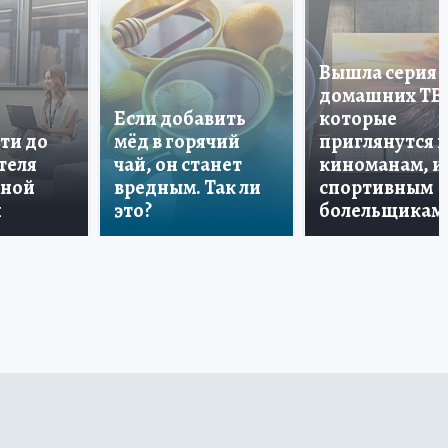
Вышла серия
домашних ТВ
Если добавить
которые
ти до
мёд в горячий
приглянутся 
теля
чай, он станет
киноманам, и
дной
вредным. Так ли
спортивным
и
это?
болельщикам