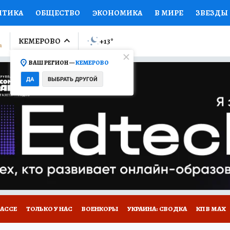
ИТИКА
ОБЩЕСТВО
ЭКОНОМИКА
В МИРЕ
ЗВЕЗДЫ
ЛУМНИСТЫ
ПРОИСШЕСТВИЯ
НАЦИОНАЛЬНЫЕ ПРОЕК
КЕМЕРОВО
+13
°
ВАШ РЕГИОН —
КЕМЕРОВО
Ы
ОТКРЫВАЕМ МИР
Я ЗНАЮ
СЕМЬЯ
ЖЕНСКИЕ СЕ
ДА
ВЫБРАТЬ ДРУГОЙ
ПРОМОКОДЫ
СЕРИАЛЫ
СПЕЦПРОЕКТЫ
ДЕФИЦИТ
ВИЗОР
КОНКУРСЫ
РАБОТА У НАС
ГИД ПОТРЕБИТЕЛЯ
БАССЕ
ТОЛЬКО У НАС
ВОЕНКОРЫ
УКРАИНА: СВОДКА
КП В МАХ