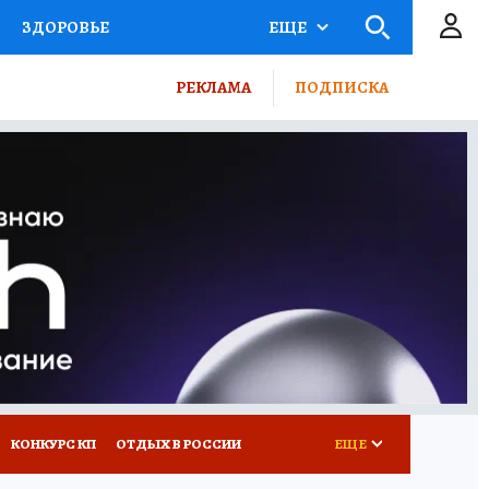
ЗДОРОВЬЕ
ЕЩЕ
ТЫ РОССИИ
РЕКЛАМА
ПОДПИСКА
КРЕТЫ
ПУТЕВОДИТЕЛЬ
 ЖЕЛЕЗА
ТУРИЗМ
ВСЕ О КП
РАДИО КП
КОНКУРС КП
ОТДЫХ В РОССИИ
ЕЩЕ