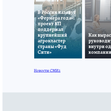
В России назовут
«Фермера года»:
проект КП
поддержал
крупнейший
Как вырас
агрокластер
руководи
страны «Фуд
внутри о
Сити»
компани
Новости СМИ2