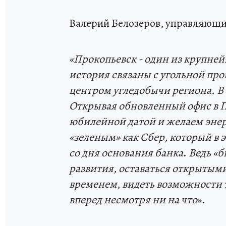
Валерий Белозеров, управляющи
«
Прокопь
е
вск -
один из крупней
история связаны с угольной п
центром угледобычи региона. В 
Открывая обновленный офис в П
юбилейной датой и желаем энерг
«зеленым
»
как
Сбер
, который в 
со дня основания
банка
.
Ведь
«б
развития, оставаться открытыми
временем
,
видеть возможности т
вперед несмотря ни на что
».