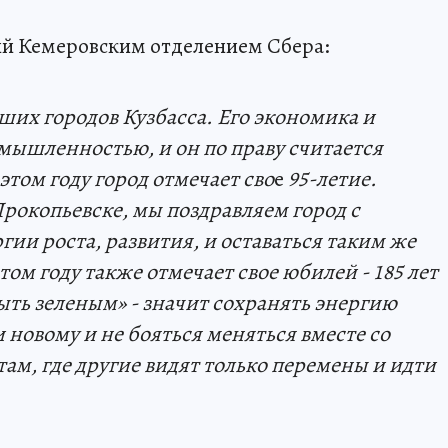
й Кемеровским отделением Сбера:
ших городов
Кузбасса
.
Его экономика и
ромышленностью
,
и он по праву считается
этом году город отмечает сво
е
95-летие.
рокопьевске, мы поздравляем город с
ии роста, развития, и
оставаться таким же
этом году также отмечает свое юбилей -
185
лет
ыть зеленым» -
значит сохранять энергию
 новому и не бояться меняться вместе со
ам, где другие видят только перемены
и идти