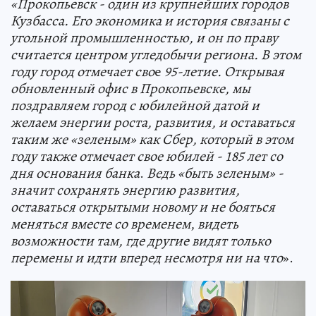
«
Прокопь
е
вск -
один из крупнейших городов
Кузбасса
.
Его экономика и история связаны с
угольной промышленностью
,
и он по праву
считается центром угледобычи региона. В этом
году город отмечает сво
е
95-летие.
Открывая
обновленный офис в Прокопьевске, мы
поздравляем город с юбилейной датой и
желаем энергии роста, развития, и
оставаться
таким же «зеленым
»
как
Сбер
, который в этом
году также отмечает свое юбилей -
185
лет со
дня основания
банка
.
Ведь
«быть зеленым» -
значит сохранять энергию развития,
оставаться открытыми новому и не бояться
меняться вместе со временем
,
видеть
возможности там, где другие видят только
перемены
и идти вперед несмотря ни на что
».