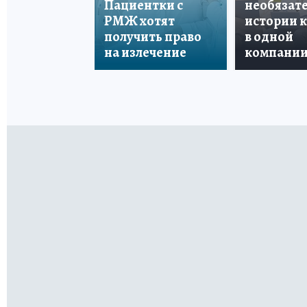
Пациентки с
необязате
РМЖ хотят
истории 
получить право
в одной
на излечение
компани