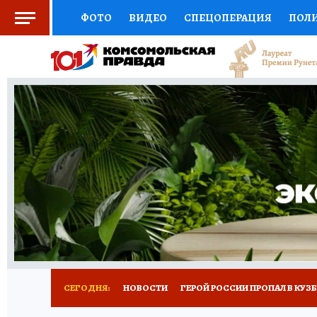
ФОТО
ВИДЕО
СПЕЦОПЕРАЦИЯ
ПОЛ
СОЦПОДДЕРЖКА
НАУКА
СПОРТ
КО
ВЫБОР ЭКСПЕРТОВ
ДОКТОР
ФИНАНС
КНИЖНАЯ ПОЛКА
ПРОГНОЗЫ НА СПОРТ
ПРЕСС-ЦЕНТР
НЕДВИЖИМОСТЬ
ТЕЛЕ
РЕКЛАМА
ТЕСТЫ
НОВОЕ НА САЙТЕ
СЕГОДНЯ:
НОВОСТИ
ГЕРОЙ РОССИИ ПРОПАЛ В КУЗ