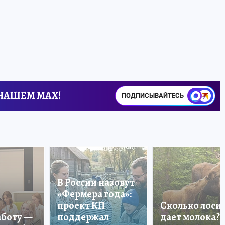
 НАШЕМ MAX!
ПОДПИСЫВАЙТЕСЬ
В России назовут
«Фермера года»:
проект КП
Сколько лоси
аботу —
поддержал
дает молока?