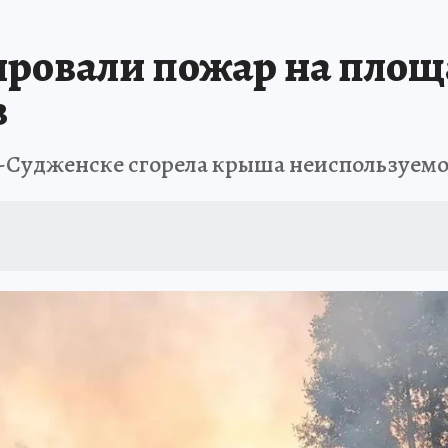
АФИША
ИСПЫТАНО НА СЕБЕ
ировали пожар на площ
в
-Судженске сгорела крыша неиспользуемо