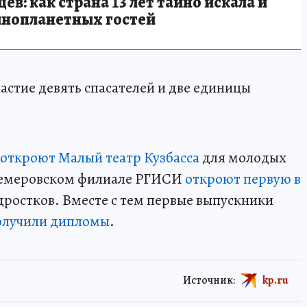
в: как страна 13 лет тайно искала и
инопланетных гостей
стие девять спасателей и две единицы
откроют Малый театр Кузбасса
для молодых
в кемеровском филиале РГИСИ
откроют первую в
дростков. Вместе с тем первые выпускники
олучили дипломы
.
Источник:
kp.ru