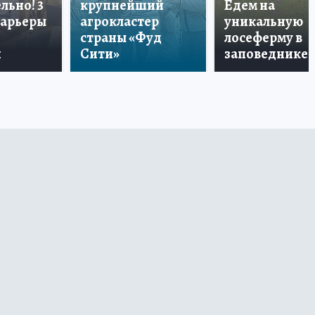
льно! 3
крупнейший
Едем на
карьеры
агрокластер
уникальную
страны «Фуд
лосеферму в
и
Сити»
заповеднике!