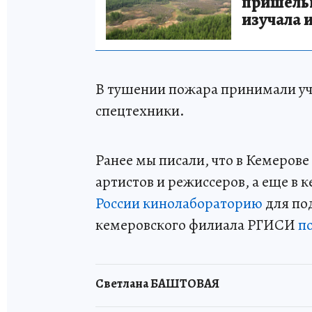
пришельце
изучала 
В тушении пожара принимали уча
спецтехники.
Ранее мы писали, что в Кемерове
артистов и режиссеров, а еще 
России кинолабораторию
для по
кемеровского филиала РГИСИ
п
Светлана БАШТОВАЯ