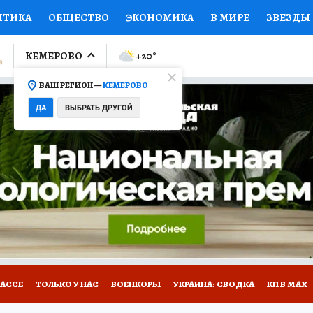
ИТИКА
ОБЩЕСТВО
ЭКОНОМИКА
В МИРЕ
ЗВЕЗДЫ
ЛУМНИСТЫ
ПРОИСШЕСТВИЯ
НАЦИОНАЛЬНЫЕ ПРОЕК
КЕМЕРОВО
+20
°
ВАШ РЕГИОН —
КЕМЕРОВО
Ы
ОТКРЫВАЕМ МИР
Я ЗНАЮ
СЕМЬЯ
ЖЕНСКИЕ СЕ
ДА
ВЫБРАТЬ ДРУГОЙ
ПРОМОКОДЫ
СЕРИАЛЫ
СПЕЦПРОЕКТЫ
ДЕФИЦИТ
ВИЗОР
КОНКУРСЫ
РАБОТА У НАС
ГИД ПОТРЕБИТЕЛЯ
БАССЕ
ТОЛЬКО У НАС
ВОЕНКОРЫ
УКРАИНА: СВОДКА
КП В МАХ