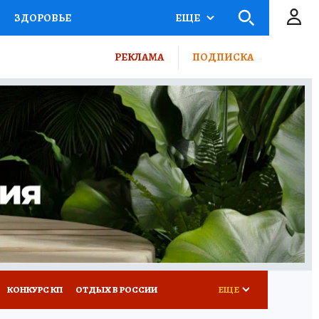
ЗДОРОВЬЕ
ЕЩЕ
ТЫ РОССИИ
РЕКЛАМА
ПОДПИСКА
КРЕТЫ
ПУТЕВОДИТЕЛЬ
 ЖЕЛЕЗА
ТУРИЗМ
ВСЕ О КП
РАДИО КП
КОНКУРС КП
ОТДЫХ В РОССИИ
ЕЩЕ