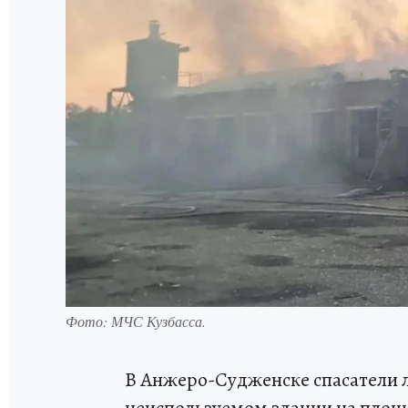
Фото: МЧС Кузбасса.
В Анжеро-Судженске спасатели 
неиспользуемом здании на площ