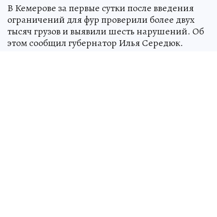
В Кемерове за первые сутки после введения
ограничений для фур проверили более двух
тысяч грузов и выявили шесть нарушений. Об
этом сообщил губернатор Илья Середюк.
Вчера власти Кузбасса
запретили
транзитным
фурам въезд в областную столицу, а также
организовали пункты досмотра грузовиков на
шести подходах к городу.