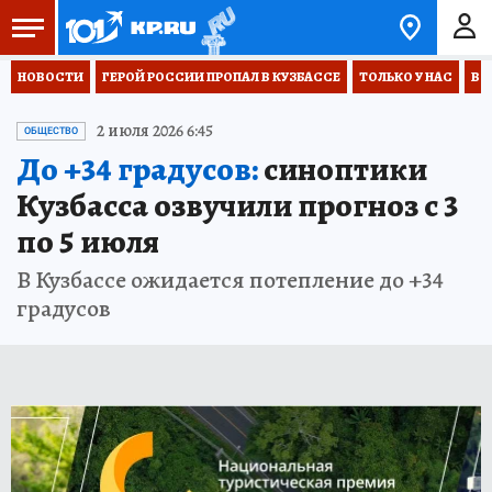
НОВОСТИ
ГЕРОЙ РОССИИ ПРОПАЛ В КУЗБАССЕ
ТОЛЬКО У НАС
ВО
2 июля 2026 6:45
ОБЩЕСТВО
До +34 градусов:
синоптики
Кузбасса озвучили прогноз с 3
по 5 июля
В Кузбассе ожидается потепление до +34
градусов