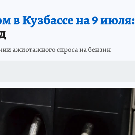
АФИША
ИСПЫТАНО НА СЕБЕ
м в Кузбассе на 9 июля:
д
нии ажиотажного спроса на бензин