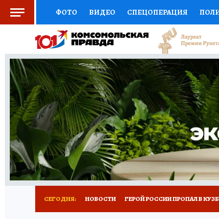
ФОТО
ВИДЕО
СПЕЦОПЕРАЦИЯ
ПОЛ
СОЦПОДДЕРЖКА
НАУКА
СПОРТ
КО
ВЫБОР ЭКСПЕРТОВ
ДОКТОР
ФИНАНС
КНИЖНАЯ ПОЛКА
ПРОГНОЗЫ НА СПОРТ
ПРЕСС-ЦЕНТР
НЕДВИЖИМОСТЬ
ТЕЛЕ
РЕКЛАМА
ТЕСТЫ
НОВОЕ НА САЙТЕ
СЕГОДНЯ:
НОВОСТИ
ГЕРОЙ РОССИИ ПРОПАЛ В КУЗ