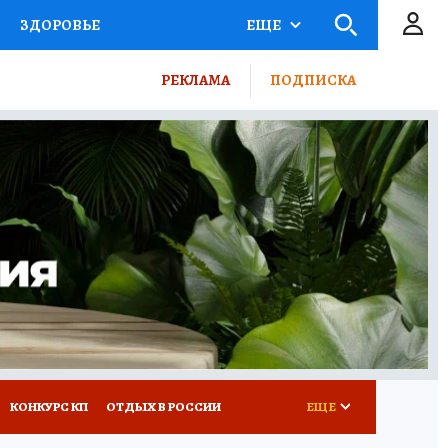
ЗДОРОВЬЕ
ЕЩЕ
ТЫ РОССИИ
РЕКЛАМА
ПОДПИСКА
КРЕТЫ
ПУТЕВОДИТЕЛЬ
 ЖЕЛЕЗА
ТУРИЗМ
ВСЕ О КП
РАДИО КП
КОНКУРС КП
ОТДЫХ В РОССИИ
ЕЩЕ