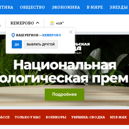
ИТИКА
ОБЩЕСТВО
ЭКОНОМИКА
В МИРЕ
ЗВЕЗДЫ
ЛУМНИСТЫ
ПРОИСШЕСТВИЯ
НАЦИОНАЛЬНЫЕ ПРОЕК
КЕМЕРОВО
+19
°
ВАШ РЕГИОН —
КЕМЕРОВО
Ы
ОТКРЫВАЕМ МИР
Я ЗНАЮ
СЕМЬЯ
ЖЕНСКИЕ СЕ
ДА
ВЫБРАТЬ ДРУГОЙ
ПРОМОКОДЫ
СЕРИАЛЫ
СПЕЦПРОЕКТЫ
ДЕФИЦИТ
ВИЗОР
КОНКУРСЫ
РАБОТА У НАС
ГИД ПОТРЕБИТЕЛЯ
БАССЕ
ТОЛЬКО У НАС
ВОЕНКОРЫ
УКРАИНА: СВОДКА
КП В МАХ