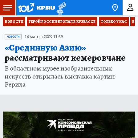
НОВОСТИ
ГЕРОЙ РОССИИ ПРОПАЛ В КУЗБАССЕ
ТОЛЬКО У НАС
ВО
16 марта 2009 11:39
НОВОСТИ
«Срединную Азию»
рассматривают кемеровчане
В областном музее изобразительных
искусств открылась выставка картин
Рериха