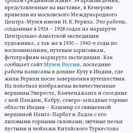
тропам срединной Азии». 54 произведения,
представленные на выставке, в Кемерово
привезли из московского Международного
Центра-Музея имени Н.К.Рериха. Это работы,
созданные в 1924 – 1928 годах на маршруте
Центрально-Азиатской экспедиции
художника, а так же в 1930 – 1940-е годы по
воспоминаниям, путевым зарисовкам,
фотографиям маршрута экспедиции. Как
сообщает сайт
Музеи России
, последние
работы написаны в долине Кулу в Индии, где
жили Рерихи после завершения путешествия.
На полотнах изображены величественные
вершины Эвереста, Канченджанга и соседние
с ней Пандим, Кабру, северо-западные горные
области Индии – Кашмир со священной
вершиной Нанга-Парбат и Ладак с его
лиловыми горными склонами; звучные пески
пустыни и пейзажи Китайского Туркестана