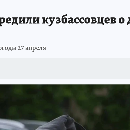
АФИША
ИСПЫТАНО НА СЕБЕ
едили кузбассовцев о 
годы 27 апреля