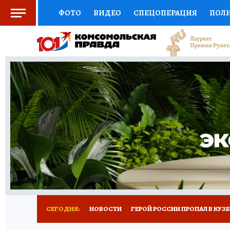
ФОТО
ВИДЕО
СПЕЦОПЕРАЦИЯ
ПОЛ
СОЦПОДДЕРЖКА
НАУКА
СПОРТ
КО
ВЫБОР ЭКСПЕРТОВ
ДОКТОР
ФИНАНС
КНИЖНАЯ ПОЛКА
ПРОГНОЗЫ НА СПОРТ
ПРЕСС-ЦЕНТР
НЕДВИЖИМОСТЬ
ТЕЛЕ
РЕКЛАМА
ТЕСТЫ
НОВОЕ НА САЙТЕ
СЕГОДНЯ:
НОВОСТИ
ГЕРОЙ РОССИИ ПРОПАЛ В КУЗ