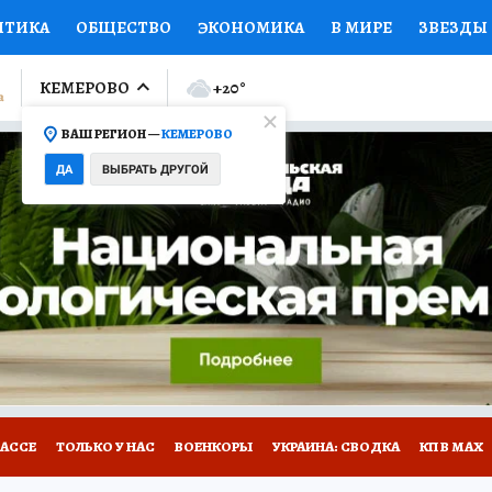
ИТИКА
ОБЩЕСТВО
ЭКОНОМИКА
В МИРЕ
ЗВЕЗДЫ
ЛУМНИСТЫ
ПРОИСШЕСТВИЯ
НАЦИОНАЛЬНЫЕ ПРОЕК
КЕМЕРОВО
+20
°
ВАШ РЕГИОН —
КЕМЕРОВО
Ы
ОТКРЫВАЕМ МИР
Я ЗНАЮ
СЕМЬЯ
ЖЕНСКИЕ СЕ
ДА
ВЫБРАТЬ ДРУГОЙ
ПРОМОКОДЫ
СЕРИАЛЫ
СПЕЦПРОЕКТЫ
ДЕФИЦИТ
ВИЗОР
КОНКУРСЫ
РАБОТА У НАС
ГИД ПОТРЕБИТЕЛЯ
БАССЕ
ТОЛЬКО У НАС
ВОЕНКОРЫ
УКРАИНА: СВОДКА
КП В МАХ