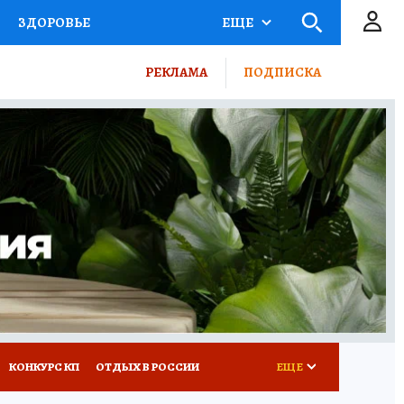
ЗДОРОВЬЕ
ЕЩЕ
ТЫ РОССИИ
РЕКЛАМА
ПОДПИСКА
КРЕТЫ
ПУТЕВОДИТЕЛЬ
 ЖЕЛЕЗА
ТУРИЗМ
ВСЕ О КП
РАДИО КП
КОНКУРС КП
ОТДЫХ В РОССИИ
ЕЩЕ