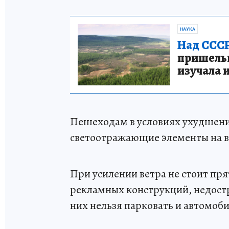
НАУКА
Над СССР
пришельце
изучала 
Пешеходам в условиях ухудшени
светоотражающие элементы на в
При усилении ветра не стоит пря
рекламных конструкций, недостр
них нельзя парковать и автомоб