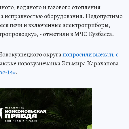
ного, водяного и газового отопления
за исправностью оборудования. Недопустимо
еся печи и включенные электроприборы,
тропроводку», - отметили в МЧС Кузбасса.
 Новокузнецкого округа
попросили выехать с
 такжке новокузнечанка Эльмира Караханова
ос-14»
.