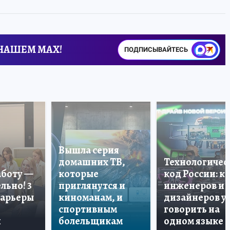
 НАШЕМ MAX!
ПОДПИСЫВАЙТЕСЬ
Вышла серия
домашних ТВ,
Технологичес
аботу —
которые
код России: к
льно! 3
приглянутся и
инженеров и
карьеры
киноманам, и
дизайнеров у
спортивным
говорить на
и
болельщикам
одном языке