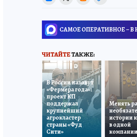
САМОЕ ОПЕРАТИВНОЕ – В
ЧИТАЙТЕ
ТАКЖЕ:
В России назовут
«Фермера года»:
проект КП
поддержал
Менять р
крупнейший
необязате
агрокластер
истории 
страны «Фуд
в одной
Сити»
компани