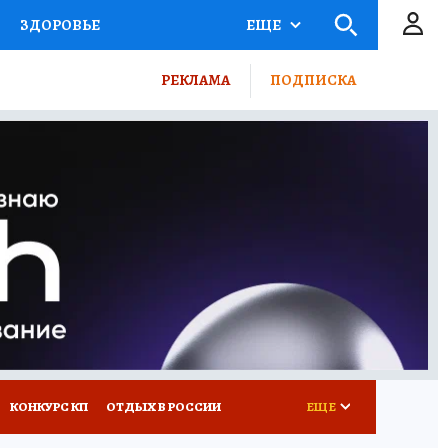
ЗДОРОВЬЕ
ЕЩЕ
ТЫ РОССИИ
РЕКЛАМА
ПОДПИСКА
КРЕТЫ
ПУТЕВОДИТЕЛЬ
 ЖЕЛЕЗА
ТУРИЗМ
ВСЕ О КП
РАДИО КП
КОНКУРС КП
ОТДЫХ В РОССИИ
ЕЩЕ