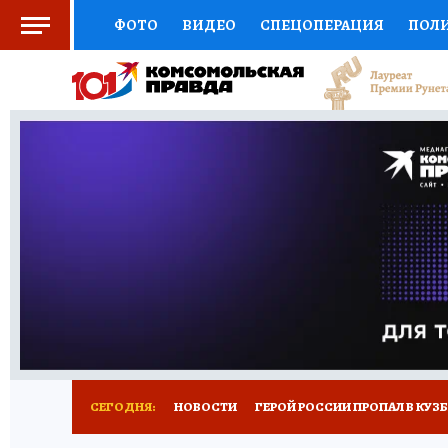
ФОТО
ВИДЕО
СПЕЦОПЕРАЦИЯ
ПОЛ
СОЦПОДДЕРЖКА
НАУКА
СПОРТ
КО
ВЫБОР ЭКСПЕРТОВ
ДОКТОР
ФИНАНС
КНИЖНАЯ ПОЛКА
ПРОГНОЗЫ НА СПОРТ
ПРЕСС-ЦЕНТР
НЕДВИЖИМОСТЬ
ТЕЛЕ
РЕКЛАМА
ТЕСТЫ
НОВОЕ НА САЙТЕ
СЕГОДНЯ:
НОВОСТИ
ГЕРОЙ РОССИИ ПРОПАЛ В КУЗ