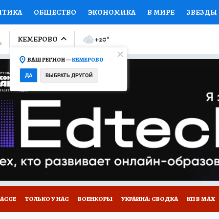
ИТИКА
ОБЩЕСТВО
ЭКОНОМИКА
В МИРЕ
ЗВЕЗДЫ
ЛУМНИСТЫ
ПРОИСШЕСТВИЯ
НАЦИОНАЛЬНЫЕ ПРОЕК
КЕМЕРОВО
+20
°
ВАШ РЕГИОН —
КЕМЕРОВО
Ы
ОТКРЫВАЕМ МИР
Я ЗНАЮ
СЕМЬЯ
ЖЕНСКИЕ СЕ
ДА
ВЫБРАТЬ ДРУГОЙ
ПРОМОКОДЫ
СЕРИАЛЫ
СПЕЦПРОЕКТЫ
ДЕФИЦИТ
ВИЗОР
КОНКУРСЫ
РАБОТА У НАС
ГИД ПОТРЕБИТЕЛЯ
БАССЕ
ТОЛЬКО У НАС
ВОЕНКОРЫ
УКРАИНА: СВОДКА
КП В МАХ