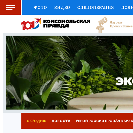
ФОТО
ВИДЕО
СПЕЦОПЕРАЦИЯ
ПОЛ
СОЦПОДДЕРЖКА
НАУКА
СПОРТ
КО
ВЫБОР ЭКСПЕРТОВ
ДОКТОР
ФИНАНС
КНИЖНАЯ ПОЛКА
ПРОГНОЗЫ НА СПОРТ
ПРЕСС-ЦЕНТР
НЕДВИЖИМОСТЬ
ТЕЛЕ
РЕКЛАМА
ТЕСТЫ
НОВОЕ НА САЙТЕ
СЕГОДНЯ:
НОВОСТИ
ГЕРОЙ РОССИИ ПРОПАЛ В КУЗ