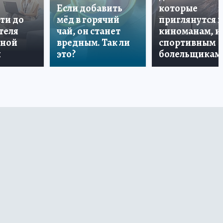
Если добавить
которые
ти до
мёд в горячий
приглянутся 
теля
чай, он станет
киноманам, и
дной
вредным. Так ли
спортивным
и
это?
болельщикам