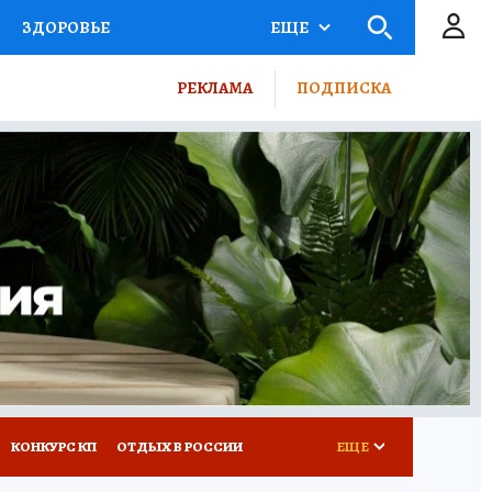
ЗДОРОВЬЕ
ЕЩЕ
ТЫ РОССИИ
РЕКЛАМА
ПОДПИСКА
КРЕТЫ
ПУТЕВОДИТЕЛЬ
 ЖЕЛЕЗА
ТУРИЗМ
ВСЕ О КП
РАДИО КП
КОНКУРС КП
ОТДЫХ В РОССИИ
ЕЩЕ