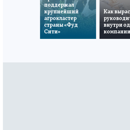
поддержал
крупнейший
Как вырас
агрокластер
руководи
страны «Фуд
внутри о
Сити»
компани