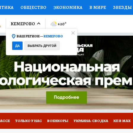
ИТИКА
ОБЩЕСТВО
ЭКОНОМИКА
В МИРЕ
ЗВЕЗДЫ
ЛУМНИСТЫ
ПРОИСШЕСТВИЯ
НАЦИОНАЛЬНЫЕ ПРОЕК
КЕМЕРОВО
+20
°
ВАШ РЕГИОН —
КЕМЕРОВО
Ы
ОТКРЫВАЕМ МИР
Я ЗНАЮ
СЕМЬЯ
ЖЕНСКИЕ СЕ
ДА
ВЫБРАТЬ ДРУГОЙ
ПРОМОКОДЫ
СЕРИАЛЫ
СПЕЦПРОЕКТЫ
ДЕФИЦИТ
ВИЗОР
КОНКУРСЫ
РАБОТА У НАС
ГИД ПОТРЕБИТЕЛЯ
БАССЕ
ТОЛЬКО У НАС
ВОЕНКОРЫ
УКРАИНА: СВОДКА
КП В МАХ