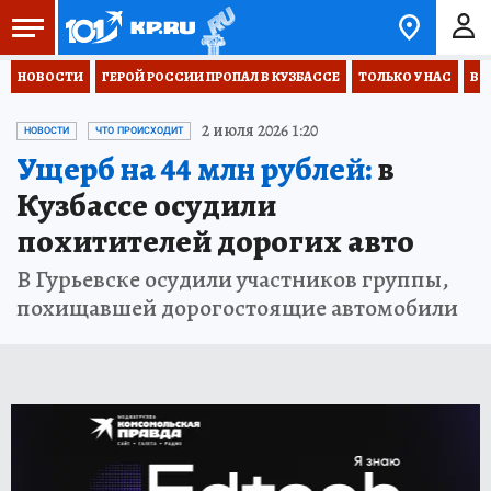
НОВОСТИ
ГЕРОЙ РОССИИ ПРОПАЛ В КУЗБАССЕ
ТОЛЬКО У НАС
ВО
2 июля 2026 1:20
НОВОСТИ
ЧТО ПРОИСХОДИТ
Ущерб на 44 млн рублей:
в
Кузбассе осудили
похитителей дорогих авто
В Гурьевске осудили участников группы,
похищавшей дорогостоящие автомобили