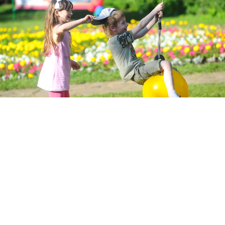
Синоптики рассказали о погоде в Кузбассе на 2 июля 2026 года.
Фото:
Евгения ГУСЕВА.
Перейти в Фотобанк КП
Синоптики рассказали о погоде в Кузбассе на 2
июля 2026 года. Обещают, что будет
переменная облачность, ночью
преимущественно без осадков, по югу местами
кратковременный дождь. Местами грозы,
туманы. Днем местами кратковременные