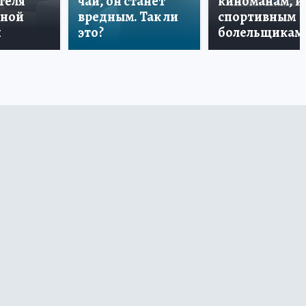
теля
чай, он станет
киноманам, и
дной
вредным. Так ли
спортивным
и
это?
болельщикам