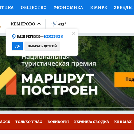
ИТИКА
ОБЩЕСТВО
ЭКОНОМИКА
В МИРЕ
ЗВЕЗДЫ
ЛУМНИСТЫ
ПРОИСШЕСТВИЯ
НАЦИОНАЛЬНЫЕ ПРОЕК
КЕМЕРОВО
+13
°
ВАШ РЕГИОН —
КЕМЕРОВО
Ы
ОТКРЫВАЕМ МИР
Я ЗНАЮ
СЕМЬЯ
ЖЕНСКИЕ СЕ
ДА
ВЫБРАТЬ ДРУГОЙ
ПРОМОКОДЫ
СЕРИАЛЫ
СПЕЦПРОЕКТЫ
ДЕФИЦИТ
ВИЗОР
КОНКУРСЫ
РАБОТА У НАС
ГИД ПОТРЕБИТЕЛЯ
БАССЕ
ТОЛЬКО У НАС
ВОЕНКОРЫ
УКРАИНА: СВОДКА
КП В МАХ