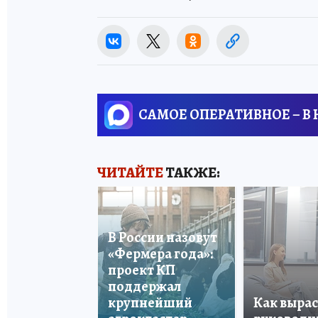
САМОЕ ОПЕРАТИВНОЕ – В
ЧИТАЙТЕ
ТАКЖЕ:
В России назовут
«Фермера года»:
проект КП
поддержал
крупнейший
Как вырас