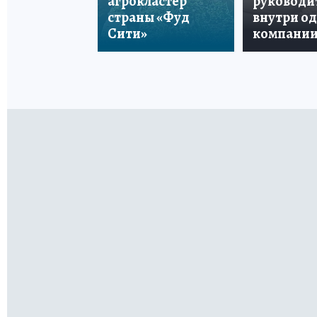
агрокластер
руководи
страны «Фуд
внутри о
Сити»
компани