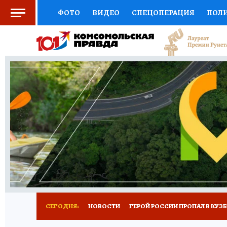
ФОТО
ВИДЕО
СПЕЦОПЕРАЦИЯ
ПОЛ
СОЦПОДДЕРЖКА
НАУКА
СПОРТ
КО
ВЫБОР ЭКСПЕРТОВ
ДОКТОР
ФИНАНС
КНИЖНАЯ ПОЛКА
ПРОГНОЗЫ НА СПОРТ
ПРЕСС-ЦЕНТР
НЕДВИЖИМОСТЬ
ТЕЛЕ
РЕКЛАМА
ТЕСТЫ
НОВОЕ НА САЙТЕ
СЕГОДНЯ:
НОВОСТИ
ГЕРОЙ РОССИИ ПРОПАЛ В КУЗ