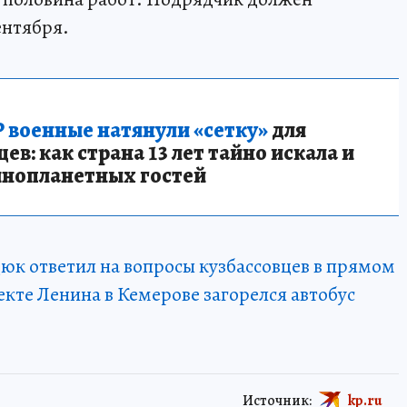
ентября.
 военные натянули «сетку»
для
в: как страна 13 лет тайно искала и
инопланетных гостей
юк ответил на вопросы кузбассовцев в прямом
екте Ленина в Кемерове загорелся автобус
Источник:
kp.ru