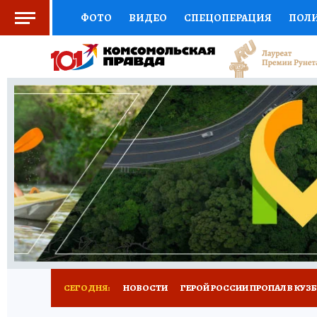
ФОТО
ВИДЕО
СПЕЦОПЕРАЦИЯ
ПОЛ
СОЦПОДДЕРЖКА
НАУКА
СПОРТ
КО
ВЫБОР ЭКСПЕРТОВ
ДОКТОР
ФИНАНС
КНИЖНАЯ ПОЛКА
ПРОГНОЗЫ НА СПОРТ
ПРЕСС-ЦЕНТР
НЕДВИЖИМОСТЬ
ТЕЛЕ
РЕКЛАМА
ТЕСТЫ
НОВОЕ НА САЙТЕ
СЕГОДНЯ:
НОВОСТИ
ГЕРОЙ РОССИИ ПРОПАЛ В КУЗ