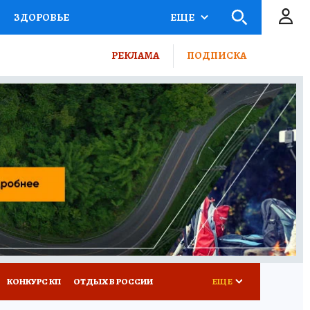
ЗДОРОВЬЕ
ЕЩЕ
ТЫ РОССИИ
РЕКЛАМА
ПОДПИСКА
КРЕТЫ
ПУТЕВОДИТЕЛЬ
 ЖЕЛЕЗА
ТУРИЗМ
ВСЕ О КП
РАДИО КП
КОНКУРС КП
ОТДЫХ В РОССИИ
ЕЩЕ