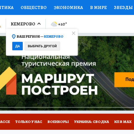
ИТИКА
ОБЩЕСТВО
ЭКОНОМИКА
В МИРЕ
ЗВЕЗДЫ
ЛУМНИСТЫ
ПРОИСШЕСТВИЯ
НАЦИОНАЛЬНЫЕ ПРОЕК
КЕМЕРОВО
+20
°
ВАШ РЕГИОН —
КЕМЕРОВО
Ы
ОТКРЫВАЕМ МИР
Я ЗНАЮ
СЕМЬЯ
ЖЕНСКИЕ СЕ
ДА
ВЫБРАТЬ ДРУГОЙ
ПРОМОКОДЫ
СЕРИАЛЫ
СПЕЦПРОЕКТЫ
ДЕФИЦИТ
ВИЗОР
КОНКУРСЫ
РАБОТА У НАС
ГИД ПОТРЕБИТЕЛЯ
БАССЕ
ТОЛЬКО У НАС
ВОЕНКОРЫ
УКРАИНА: СВОДКА
КП В МАХ