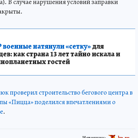
а). В случае нарушения условий заправки
закрыты.
 военные натянули «сетку»
для
в: как страна 13 лет тайно искала и
инопланетных гостей
юк проверил строительство бегового центра в
ппы «Пицца» поделился впечатлениями о
е
.
Источник:
kp.ru