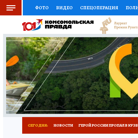
ФОТО
ВИДЕО
СПЕЦОПЕРАЦИЯ
ПОЛ
СОЦПОДДЕРЖКА
НАУКА
СПОРТ
КО
ВЫБОР ЭКСПЕРТОВ
ДОКТОР
ФИНАНС
КНИЖНАЯ ПОЛКА
ПРОГНОЗЫ НА СПОРТ
ПРЕСС-ЦЕНТР
НЕДВИЖИМОСТЬ
ТЕЛЕ
РЕКЛАМА
ТЕСТЫ
НОВОЕ НА САЙТЕ
СЕГОДНЯ:
НОВОСТИ
ГЕРОЙ РОССИИ ПРОПАЛ В КУЗ