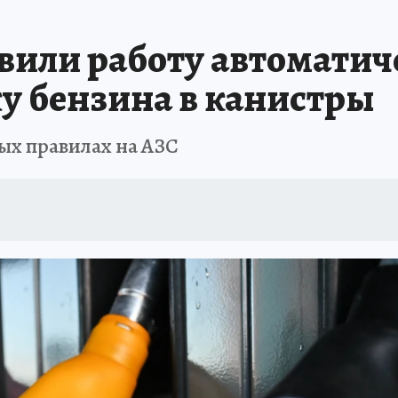
АФИША
ИСПЫТАНО НА СЕБЕ
овили работу автоматич
у бензина в канистры
ых правилах на АЗС