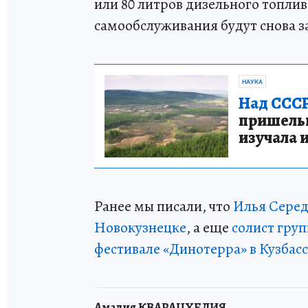
или 80 литров дизельного топлив
самообслуживания будут снова 
НАУКА
Над СССР
пришельце
изучала 
Ранее мы писали, что
Илья Серед
Новокузнецке
, а еще
солист гру
фестивале «Динотерра» в Кузбасс
Амалия КВАРАЦХЕЛИЯ