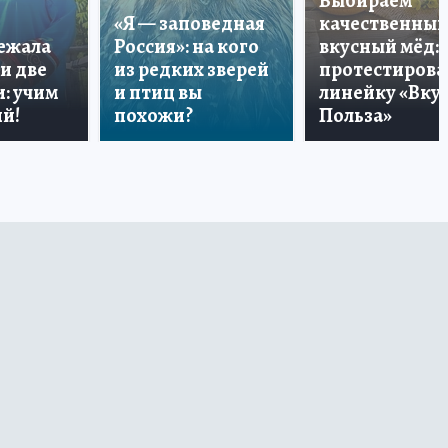
Выбираем
«Я — заповедная
качественный
лежала
Россия»: на кого
вкусный мёд:
и две
из редких зверей
протестирова
: учим
и птиц вы
линейку «Вкус
й!
похожи?
Польза»