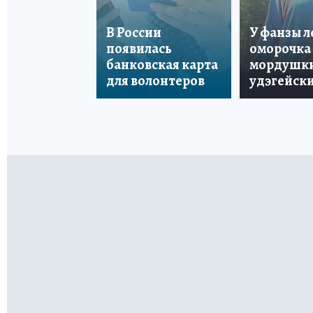
В России
У фанзы 
появилась
оморочка 
банковская карта
мордушки
для волонтеров
удэгейски