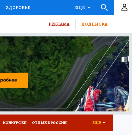
ЗДОРОВЬЕ
ЕЩЕ
ТЫ РОССИИ
РЕКЛАМА
ПОДПИСКА
КРЕТЫ
ПУТЕВОДИТЕЛЬ
 ЖЕЛЕЗА
ТУРИЗМ
ВСЕ О КП
РАДИО КП
КОНКУРС КП
ОТДЫХ В РОССИИ
ЕЩЕ