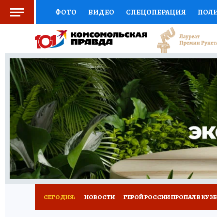
ФОТО
ВИДЕО
СПЕЦОПЕРАЦИЯ
ПОЛ
СОЦПОДДЕРЖКА
НАУКА
СПОРТ
КО
ВЫБОР ЭКСПЕРТОВ
ДОКТОР
ФИНАНС
КНИЖНАЯ ПОЛКА
ПРОГНОЗЫ НА СПОРТ
ПРЕСС-ЦЕНТР
НЕДВИЖИМОСТЬ
ТЕЛЕ
РЕКЛАМА
ТЕСТЫ
НОВОЕ НА САЙТЕ
СЕГОДНЯ:
НОВОСТИ
ГЕРОЙ РОССИИ ПРОПАЛ В КУЗ