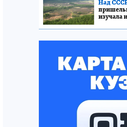
Над СССР
пришельце
изучала 