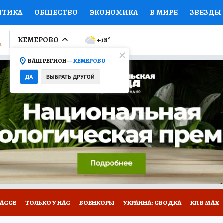
ИТИКА
ОБЩЕСТВО
ЭКОНОМИКА
В МИРЕ
ЗВЕЗДЫ
ЛУМНИСТЫ
ПРОИСШЕСТВИЯ
НАЦИОНАЛЬНЫЕ ПРОЕК
КЕМЕРОВО
+18
°
ВАШ РЕГИОН —
КЕМЕРОВО
Ы
ОТКРЫВАЕМ МИР
Я ЗНАЮ
СЕМЬЯ
ЖЕНСКИЕ СЕ
ДА
ВЫБРАТЬ ДРУГОЙ
ПРОМОКОДЫ
СЕРИАЛЫ
СПЕЦПРОЕКТЫ
ДЕФИЦИТ
ВИЗОР
КОНКУРСЫ
РАБОТА У НАС
ГИД ПОТРЕБИТЕЛЯ
БАССЕ
ТОЛЬКО У НАС
ВОЕНКОРЫ
УКРАИНА: СВОДКА
КП В МАХ