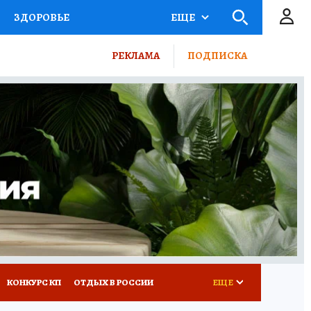
ЗДОРОВЬЕ
ЕЩЕ
ТЫ РОССИИ
РЕКЛАМА
ПОДПИСКА
КРЕТЫ
ПУТЕВОДИТЕЛЬ
 ЖЕЛЕЗА
ТУРИЗМ
ВСЕ О КП
РАДИО КП
КОНКУРС КП
ОТДЫХ В РОССИИ
ЕЩЕ