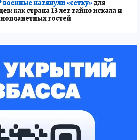
 военные натянули «сетку»
для
в: как страна 13 лет тайно искала и
инопланетных гостей