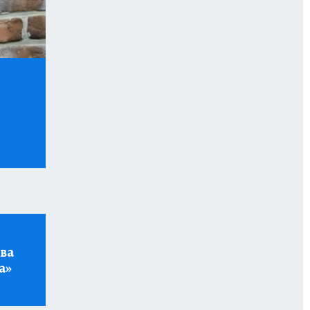
ва
а»