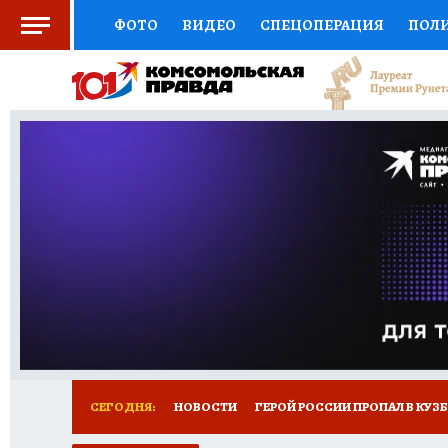
ФОТО
ВИДЕО
СПЕЦОПЕРАЦИЯ
ПОЛ
СОЦПОДДЕРЖКА
НАУКА
СПОРТ
КО
ВЫБОР ЭКСПЕРТОВ
ДОКТОР
ФИНАНС
КНИЖНАЯ ПОЛКА
ПРОГНОЗЫ НА СПОРТ
ПРЕСС-ЦЕНТР
НЕДВИЖИМОСТЬ
ТЕЛЕ
РЕКЛАМА
ТЕСТЫ
НОВОЕ НА САЙТЕ
СЕГОДНЯ:
НОВОСТИ
ГЕРОЙ РОССИИ ПРОПАЛ В КУЗ