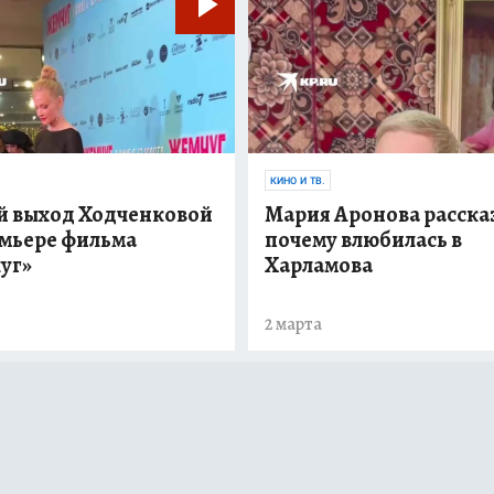
КИНО И ТВ.
й выход Ходченковой
Мария Аронова расска
емьере фильма
почему влюбилась в
уг»
Харламова
2 марта