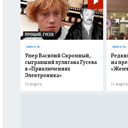
КИНО И ТВ.
КИНО И ТВ.
Умер Василий Скромный,
Редки
сыгравший хулигана Гусева
на пр
в «Приключениях
«Жемч
Электроника»
13 марта
11 марта