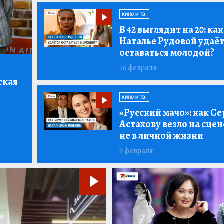
КИНО И ТВ.
В 42 выглядит на 20:
как
Наталье Рудовой удаё
оставаться молодой?
16 февраля
ская
КИНО И ТВ.
«Русский мачо»:
как Се
Астахову везло на сцен
не в личной жизни
9 февраля