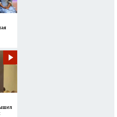
ная
вышел
й