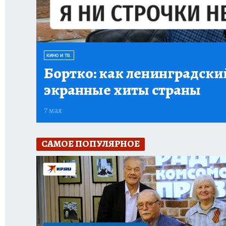
КИНО И ТВ.
Бортко:
как ленинградский
экранные хиты страны
7 мая
САМОЕ ПОПУЛЯРНОЕ