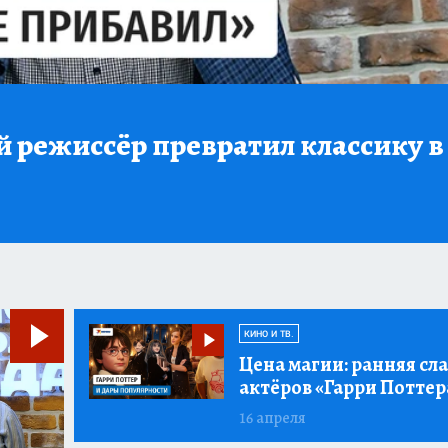
 режиссёр превратил классику в
КИНО И ТВ.
Цена магии:
ранняя сла
актёров «Гарри Поттер
16 апреля