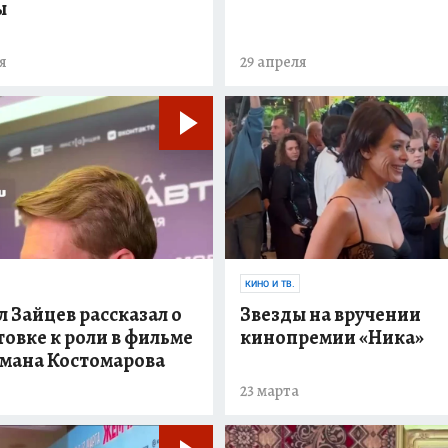
ы
я
29 апреля
КИНО И ТВ.
 Зайцев рассказал о
Звезды на вручении
овке к роли в фильме
кинопремии «Ника»
омана Костомарова
23 марта