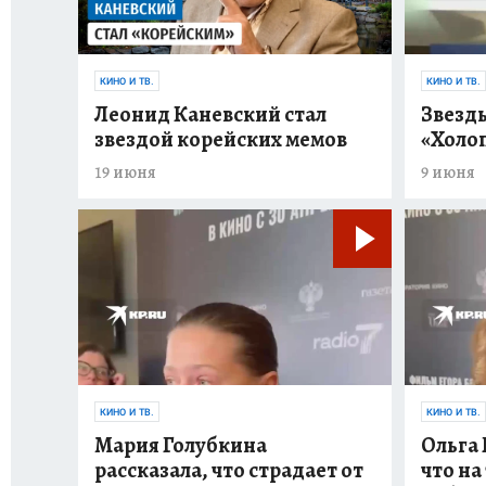
КИНО И ТВ.
КИНО И ТВ.
Леонид Каневский стал
Звезд
звездой корейских мемов
«Холоп
19 июня
9 июня
КИНО И ТВ.
КИНО И ТВ.
Мария Голубкина
Ольга 
рассказала, что страдает от
что на