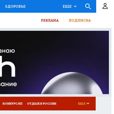
ЗДОРОВЬЕ
ЕЩЕ
ТЫ РОССИИ
РЕКЛАМА
ПОДПИСКА
КРЕТЫ
ПУТЕВОДИТЕЛЬ
 ЖЕЛЕЗА
ТУРИЗМ
ВСЕ О КП
РАДИО КП
КОНКУРС КП
ОТДЫХ В РОССИИ
ЕЩЕ