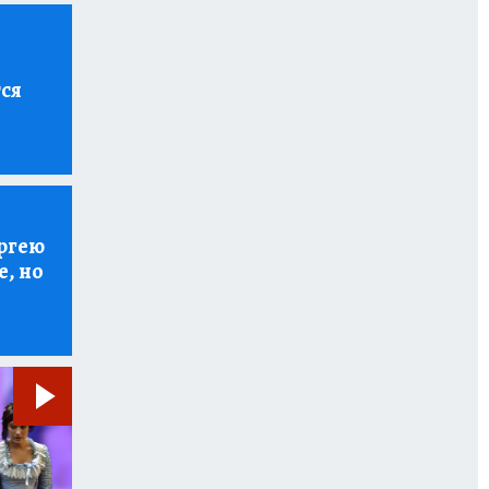
тся
ргею
е, но