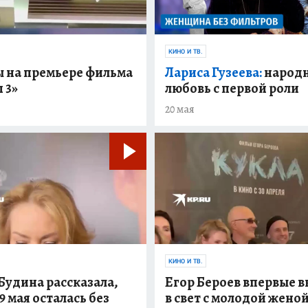
КИНО И ТВ.
ы на премьере фильма
Лариса Гузеева:
народ
 3»
любовь с первой роли
20 мая
КИНО И ТВ.
Будина рассказала,
Егор Бероев впервые 
 9 мая осталась без
в свет с молодой жено