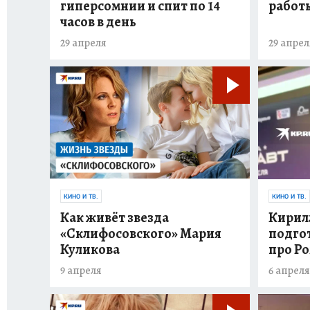
гиперсомнии и спит по 14
работ
часов в день
29 апреля
29 апрел
КИНО И ТВ.
КИНО И ТВ.
Как живёт звезда
Кирилл
«Склифосовского» Мария
подгот
Куликова
про Р
9 апреля
6 апреля