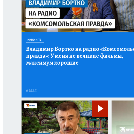
КИНО И ТВ.
Владимир Бортко на радио «Комсомоль
правда»:
У меня не великие фильмы,
максимум хорошие
6 мая