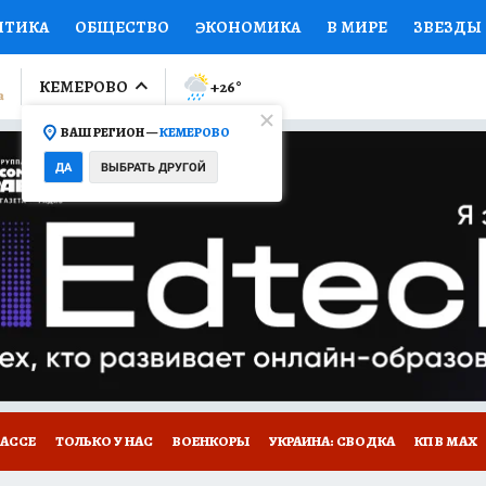
ИТИКА
ОБЩЕСТВО
ЭКОНОМИКА
В МИРЕ
ЗВЕЗДЫ
ЛУМНИСТЫ
ПРОИСШЕСТВИЯ
НАЦИОНАЛЬНЫЕ ПРОЕК
КЕМЕРОВО
+26
°
ВАШ РЕГИОН —
КЕМЕРОВО
Ы
ОТКРЫВАЕМ МИР
Я ЗНАЮ
СЕМЬЯ
ЖЕНСКИЕ СЕ
ДА
ВЫБРАТЬ ДРУГОЙ
ПРОМОКОДЫ
СЕРИАЛЫ
СПЕЦПРОЕКТЫ
ДЕФИЦИТ
ВИЗОР
КОНКУРСЫ
РАБОТА У НАС
ГИД ПОТРЕБИТЕЛЯ
БАССЕ
ТОЛЬКО У НАС
ВОЕНКОРЫ
УКРАИНА: СВОДКА
КП В МАХ