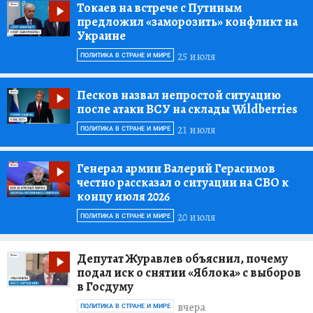
Токаев на встрече с Путиным
предложил «заморозить» конфликт на
Украине
25 июля
ПОЛИТИКА В СТРАНЕ И МИРЕ
Песков назвал непростой ситуацию
после атаки ВСУ на склады Wildberries
21 июля
ПОЛИТИКА В СТРАНЕ И МИРЕ
Генерал армии Валерий Герасимов
честно рассказал о ситуации на СВО к
концу июля 2026
20 июля
ПОЛИТИКА В СТРАНЕ И МИРЕ
Депутат Журавлев объяснил, почему
подал иск о снятии «Яблока» с выборов
в Госдуму
вчера
ПОЛИТИКА В СТРАНЕ И МИРЕ