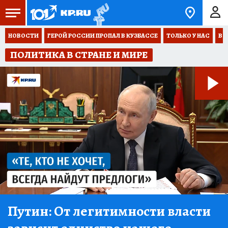
НОВОСТИ
ГЕРОЙ РОССИИ ПРОПАЛ В КУЗБАССЕ
ТОЛЬКО У НАС
ВО
ПОЛИТИКА В СТРАНЕ И МИРЕ
Путин:
От легитимности власти