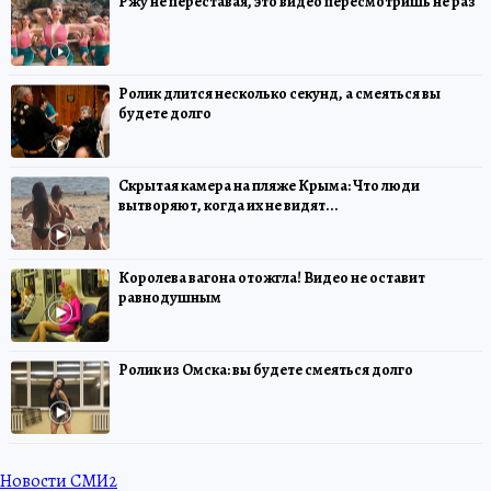
Ржу не переставая, это видео пересмотришь не раз
Ролик длится несколько секунд, а смеяться вы
будете долго
Скрытая камера на пляже Крыма: Что люди
вытворяют, когда их не видят...
Королева вагона отожгла! Видео не оставит
равнодушным
Ролик из Омска: вы будете смеяться долго
Новости СМИ2