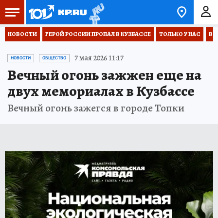
НОВОСТИ
ГЕРОЙ РОССИИ ПРОПАЛ В КУЗБАССЕ
ТОЛЬКО У НАС
ВО
7 мая 2026 11:17
НОВОСТИ
ОБЩЕСТВО
Вечный огонь зажжен еще на
двух мемориалах в Кузбассе
Вечный огонь зажегся в городе Топки