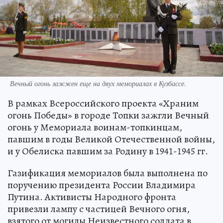
Вечный огонь зажжен еще на двух мемориалах в Кузбассе.
В рамках Всероссийского проекта «Храним
огонь Победы» в городе Топки зажгли Вечный
огонь у Мемориала воинам-топкинцам,
павшим в годы Великой Отечественной войны,
и у Обелиска павшим за Родину в 1941-1945 гг.
Газификация мемориалов была выполнена по
поручению президента России Владимира
Путина. Активисты Народного фронта
привезли лампу с частицей Вечного огня,
взятого от могилы Неизвестного солдата в