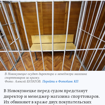
В Новокузнецке осудят директора и менеджера магазина
спорттоваров за кражу.
Фото:
Алексей БУЛАТОВ.
Перейти в Фотобанк КП
В Новокузнецке перед судом предстанут
директор и менеджер магазина спорттоваров.
Их обвиняют в краже двух покупательских