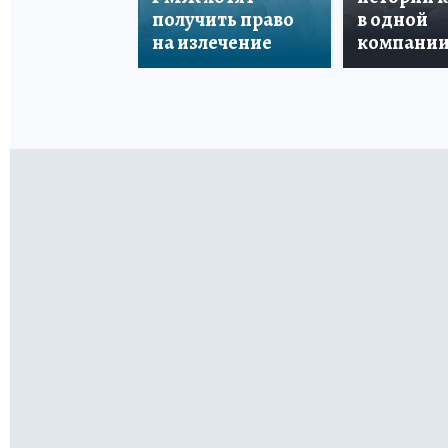
получить право
в одной
на излечение
компани