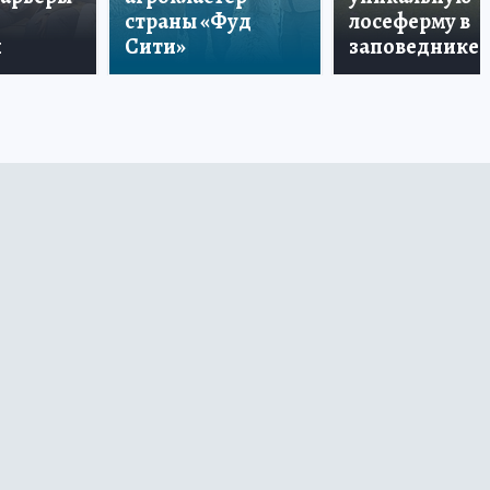
страны «Фуд
лосеферму в
и
Сити»
заповеднике!