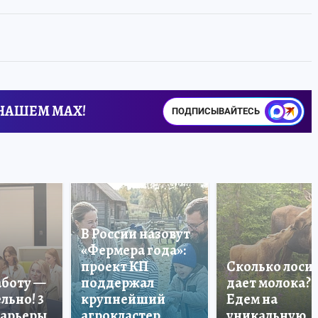
 НАШЕМ MAX!
ПОДПИСЫВАЙТЕСЬ
В России назовут
«Фермера года»:
проект КП
Сколько лоси
аботу —
поддержал
дает молока?
льно! 3
крупнейший
Едем на
карьеры
агрокластер
уникальную