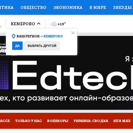
ИТИКА
ОБЩЕСТВО
ЭКОНОМИКА
В МИРЕ
ЗВЕЗДЫ
ЛУМНИСТЫ
ПРОИСШЕСТВИЯ
НАЦИОНАЛЬНЫЕ ПРОЕК
КЕМЕРОВО
+19
°
ВАШ РЕГИОН —
КЕМЕРОВО
Ы
ОТКРЫВАЕМ МИР
Я ЗНАЮ
СЕМЬЯ
ЖЕНСКИЕ СЕ
ДА
ВЫБРАТЬ ДРУГОЙ
ПРОМОКОДЫ
СЕРИАЛЫ
СПЕЦПРОЕКТЫ
ДЕФИЦИТ
ВИЗОР
КОНКУРСЫ
РАБОТА У НАС
ГИД ПОТРЕБИТЕЛЯ
БАССЕ
ТОЛЬКО У НАС
ВОЕНКОРЫ
УКРАИНА: СВОДКА
КП В МАХ