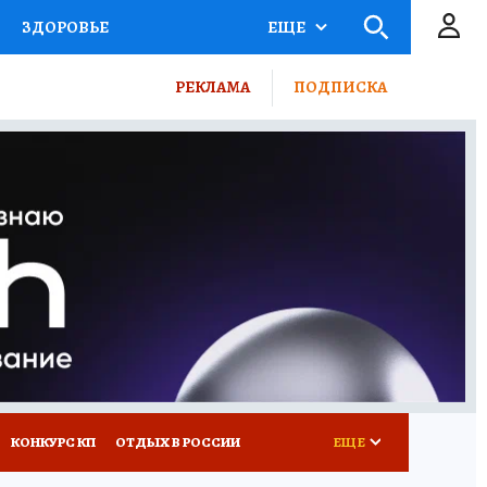
ЗДОРОВЬЕ
ЕЩЕ
ТЫ РОССИИ
РЕКЛАМА
ПОДПИСКА
КРЕТЫ
ПУТЕВОДИТЕЛЬ
 ЖЕЛЕЗА
ТУРИЗМ
ВСЕ О КП
РАДИО КП
КОНКУРС КП
ОТДЫХ В РОССИИ
ЕЩЕ