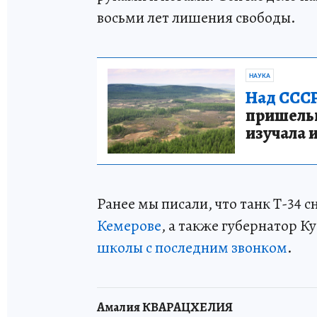
восьми лет лишения свободы.
НАУКА
Над СССР
пришельце
изучала 
Ранее мы писали, что танк Т-34 с
Кемерове
, а также губернатор К
школы с последним звонком
.
Амалия КВАРАЦХЕЛИЯ