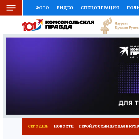
ФОТО
ВИДЕО
СПЕЦОПЕРАЦИЯ
ПОЛ
СОЦПОДДЕРЖКА
НАУКА
СПОРТ
КО
ВЫБОР ЭКСПЕРТОВ
ДОКТОР
ФИНАНС
КНИЖНАЯ ПОЛКА
ПРОГНОЗЫ НА СПОРТ
ПРЕСС-ЦЕНТР
НЕДВИЖИМОСТЬ
ТЕЛЕ
РЕКЛАМА
ТЕСТЫ
НОВОЕ НА САЙТЕ
СЕГОДНЯ:
НОВОСТИ
ГЕРОЙ РОССИИ ПРОПАЛ В КУЗ