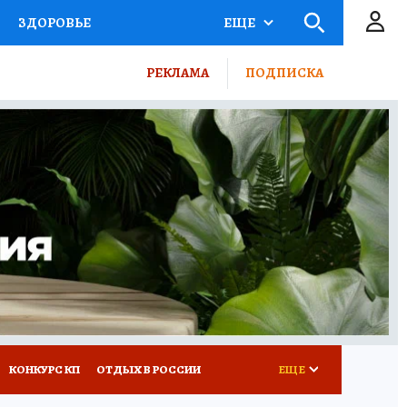
ЗДОРОВЬЕ
ЕЩЕ
ТЫ РОССИИ
РЕКЛАМА
ПОДПИСКА
КРЕТЫ
ПУТЕВОДИТЕЛЬ
 ЖЕЛЕЗА
ТУРИЗМ
ВСЕ О КП
РАДИО КП
КОНКУРС КП
ОТДЫХ В РОССИИ
ЕЩЕ