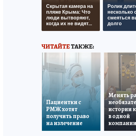
Скрытая камера на
Ролик длит
пляже Крыма: Что
несколько с
люди вытворяют,
смеяться в
когда их не видят...
долго
ЧИТАЙТЕ
ТАКЖЕ:
Менять р
Пациентки с
необязате
РМЖ хотят
истории 
получить право
в одной
на излечение
компани