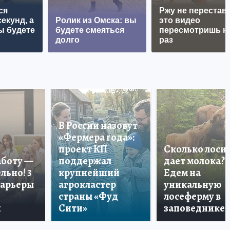
ся
Ржу не перестава
екунд, а
Ролик из Омска: вы
это видео
ы будете
будете смеяться
пересмотришь н
долго
раз
В России назовут
«Фермера года»:
проект КП
Сколько лоси
аботу —
поддержал
дает молока?
льно! 3
крупнейший
Едем на
карьеры
агрокластер
уникальную
страны «Фуд
лосеферму в
и
Сити»
заповеднике!