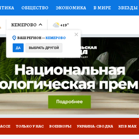
ИТИКА
ОБЩЕСТВО
ЭКОНОМИКА
В МИРЕ
ЗВЕЗДЫ
ЛУМНИСТЫ
ПРОИСШЕСТВИЯ
НАЦИОНАЛЬНЫЕ ПРОЕК
КЕМЕРОВО
+19
°
ВАШ РЕГИОН —
КЕМЕРОВО
Ы
ОТКРЫВАЕМ МИР
Я ЗНАЮ
СЕМЬЯ
ЖЕНСКИЕ СЕ
ДА
ВЫБРАТЬ ДРУГОЙ
ПРОМОКОДЫ
СЕРИАЛЫ
СПЕЦПРОЕКТЫ
ДЕФИЦИТ
ВИЗОР
КОНКУРСЫ
РАБОТА У НАС
ГИД ПОТРЕБИТЕЛЯ
БАССЕ
ТОЛЬКО У НАС
ВОЕНКОРЫ
УКРАИНА: СВОДКА
КП В МАХ