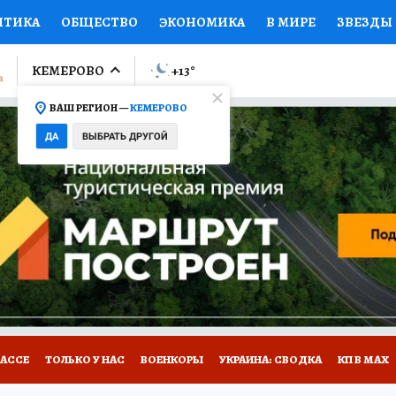
ИТИКА
ОБЩЕСТВО
ЭКОНОМИКА
В МИРЕ
ЗВЕЗДЫ
ЛУМНИСТЫ
ПРОИСШЕСТВИЯ
НАЦИОНАЛЬНЫЕ ПРОЕК
КЕМЕРОВО
+13
°
ВАШ РЕГИОН —
КЕМЕРОВО
Ы
ОТКРЫВАЕМ МИР
Я ЗНАЮ
СЕМЬЯ
ЖЕНСКИЕ СЕ
ДА
ВЫБРАТЬ ДРУГОЙ
ПРОМОКОДЫ
СЕРИАЛЫ
СПЕЦПРОЕКТЫ
ДЕФИЦИТ
ВИЗОР
КОНКУРСЫ
РАБОТА У НАС
ГИД ПОТРЕБИТЕЛЯ
БАССЕ
ТОЛЬКО У НАС
ВОЕНКОРЫ
УКРАИНА: СВОДКА
КП В МАХ