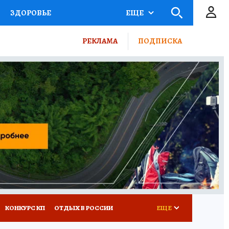
ЗДОРОВЬЕ
ЕЩЕ
ТЫ РОССИИ
РЕКЛАМА
ПОДПИСКА
КРЕТЫ
ПУТЕВОДИТЕЛЬ
 ЖЕЛЕЗА
ТУРИЗМ
ВСЕ О КП
РАДИО КП
КОНКУРС КП
ОТДЫХ В РОССИИ
ЕЩЕ