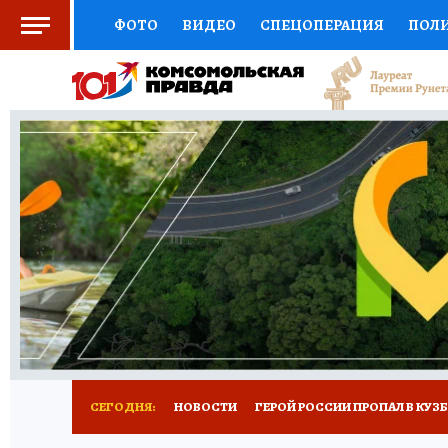
ФОТО
ВИДЕО
СПЕЦОПЕРАЦИЯ
ПОЛ
СОЦПОДДЕРЖКА
НАУКА
СПОРТ
КО
ВЫБОР ЭКСПЕРТОВ
ДОКТОР
ФИНАНС
КНИЖНАЯ ПОЛКА
ПРОГНОЗЫ НА СПОРТ
ПРЕСС-ЦЕНТР
НЕДВИЖИМОСТЬ
ТЕЛЕ
РЕКЛАМА
ТЕСТЫ
НОВОЕ НА САЙТЕ
СЕГОДНЯ:
НОВОСТИ
ГЕРОЙ РОССИИ ПРОПАЛ В КУЗ