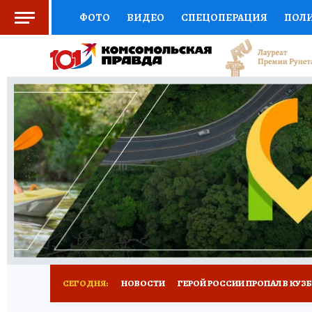
ФОТО
ВИДЕО
СПЕЦОПЕРАЦИЯ
ПОЛ
СОЦПОДДЕРЖКА
НАУКА
СПОРТ
КО
ВЫБОР ЭКСПЕРТОВ
ДОКТОР
ФИНАНС
КНИЖНАЯ ПОЛКА
ПРОГНОЗЫ НА СПОРТ
ПРЕСС-ЦЕНТР
НЕДВИЖИМОСТЬ
ТЕЛЕ
РЕКЛАМА
ТЕСТЫ
НОВОЕ НА САЙТЕ
СЕГОДНЯ:
НОВОСТИ
ГЕРОЙ РОССИИ ПРОПАЛ В КУЗ