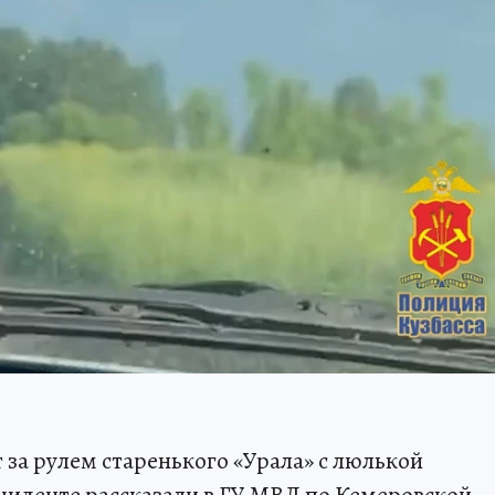
 за рулем старенького «Урала» с люлькой