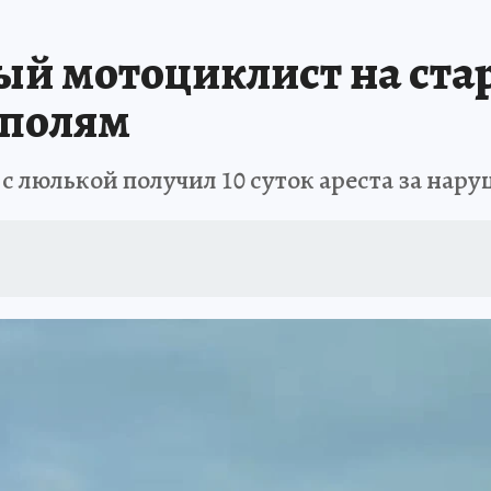
АФИША
ИСПЫТАНО НА СЕБЕ
вый мотоциклист на ста
 полям
с люлькой получил 10 суток ареста за нар