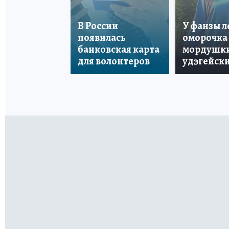
В России
У фанзы 
появилась
оморочка 
банковская карта
мордушки
для волонтеров
удэгейски