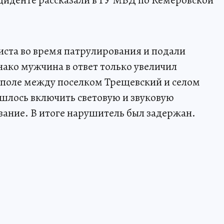
циденте рассказали в ГУ МВД по Кемеровской
ста во время патрулирования и подали
нако мужчина в ответ только увеличил
в поле между поселком Трещевский и селом
лось включить световую и звуковую
вание. В итоге нарушитель был задержан.