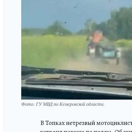
Фото: ГУ МВД по Кемеровской области.
В Топках нетрезвый мотоциклист