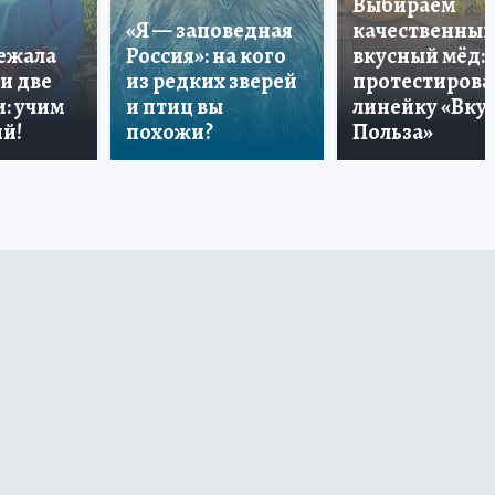
Выбираем
«Я — заповедная
качественный
лежала
Россия»: на кого
вкусный мёд:
и две
из редких зверей
протестирова
: учим
и птиц вы
линейку «Вкус
й!
похожи?
Польза»