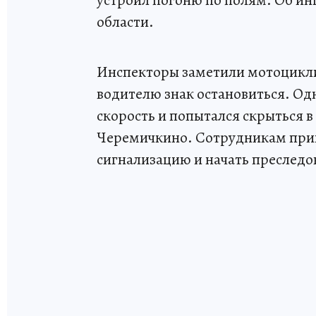
устроил погоню по полям. Об ин
области.
Инспекторы заметили мотоцикли
водителю знак остановиться. Од
скорость и попытался скрыться 
Черемичкино. Сотрудникам приш
сигнализацию и начать преследо