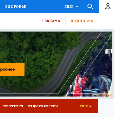
ЗДОРОВЬЕ
ЕЩЕ
ТЫ РОССИИ
РЕКЛАМА
ПОДПИСКА
КРЕТЫ
ПУТЕВОДИТЕЛЬ
 ЖЕЛЕЗА
ТУРИЗМ
ВСЕ О КП
РАДИО КП
КОНКУРС КП
ОТДЫХ В РОССИИ
ЕЩЕ