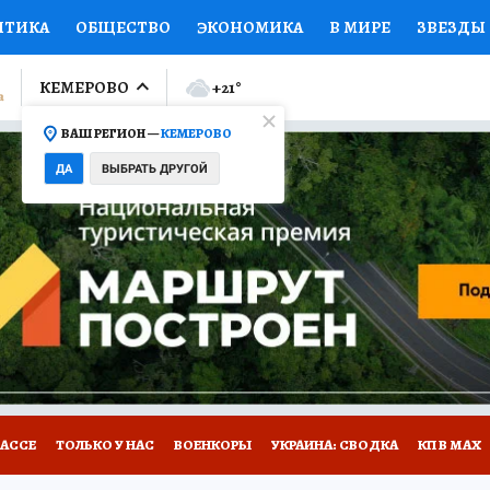
ИТИКА
ОБЩЕСТВО
ЭКОНОМИКА
В МИРЕ
ЗВЕЗДЫ
ЛУМНИСТЫ
ПРОИСШЕСТВИЯ
НАЦИОНАЛЬНЫЕ ПРОЕК
КЕМЕРОВО
+21
°
ВАШ РЕГИОН —
КЕМЕРОВО
Ы
ОТКРЫВАЕМ МИР
Я ЗНАЮ
СЕМЬЯ
ЖЕНСКИЕ СЕ
ДА
ВЫБРАТЬ ДРУГОЙ
ПРОМОКОДЫ
СЕРИАЛЫ
СПЕЦПРОЕКТЫ
ДЕФИЦИТ
ВИЗОР
КОНКУРСЫ
РАБОТА У НАС
ГИД ПОТРЕБИТЕЛЯ
БАССЕ
ТОЛЬКО У НАС
ВОЕНКОРЫ
УКРАИНА: СВОДКА
КП В МАХ