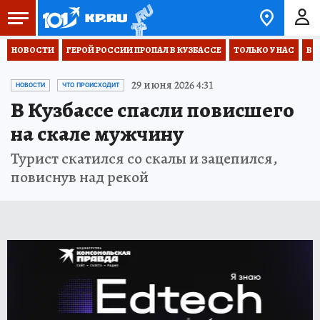
НОВОСТИ
ГЕРОЙ РОССИИ ПРОПАЛ В КУЗБАССЕ
ТОЛЬКО У НАС
ВО
29 июня 2026 4:31
НОВОСТИ
ЧТО ПРОИСХОДИТ
В Кузбассе спасли повисшего
на скале мужчину
Турист скатился со скалы и зацепился,
повиснув над рекой