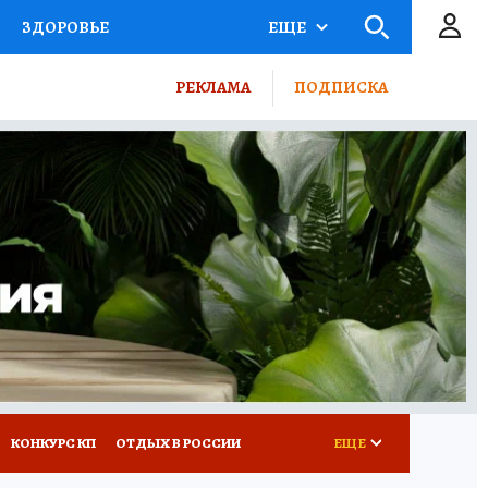
ЗДОРОВЬЕ
ЕЩЕ
ТЫ РОССИИ
РЕКЛАМА
ПОДПИСКА
КРЕТЫ
ПУТЕВОДИТЕЛЬ
 ЖЕЛЕЗА
ТУРИЗМ
ВСЕ О КП
РАДИО КП
КОНКУРС КП
ОТДЫХ В РОССИИ
ЕЩЕ