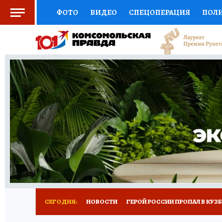
ФОТО
ВИДЕО
СПЕЦОПЕРАЦИЯ
ПОЛ
СОЦПОДДЕРЖКА
НАУКА
СПОРТ
КО
ВЫБОР ЭКСПЕРТОВ
ДОКТОР
ФИНАНС
КНИЖНАЯ ПОЛКА
ПРОГНОЗЫ НА СПОРТ
ПРЕСС-ЦЕНТР
НЕДВИЖИМОСТЬ
ТЕЛЕ
РЕКЛАМА
ТЕСТЫ
НОВОЕ НА САЙТЕ
СЕГОДНЯ:
НОВОСТИ
ГЕРОЙ РОССИИ ПРОПАЛ В КУЗ