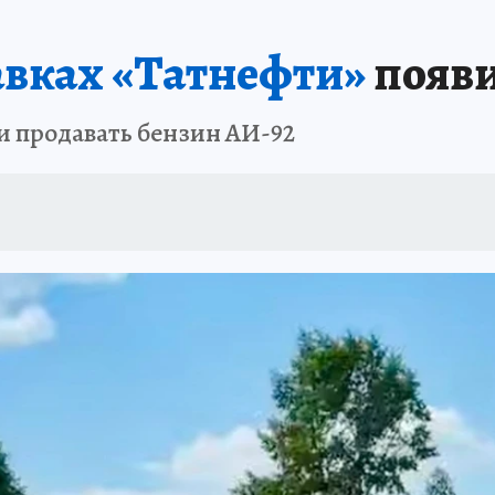
АФИША
ИСПЫТАНО НА СЕБЕ
авках «Татнефти»
появи
ли продавать бензин АИ-92