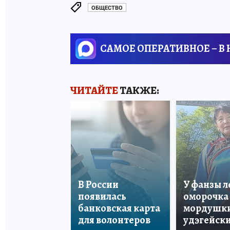
ОБЩЕСТВО
САМОЕ ОПЕРАТИВНОЕ – В
ЧИТАЙТЕ
ТАКЖЕ:
В России
У фанзы 
появилась
оморочка 
банковская карта
мордушки
для волонтеров
удэгейски