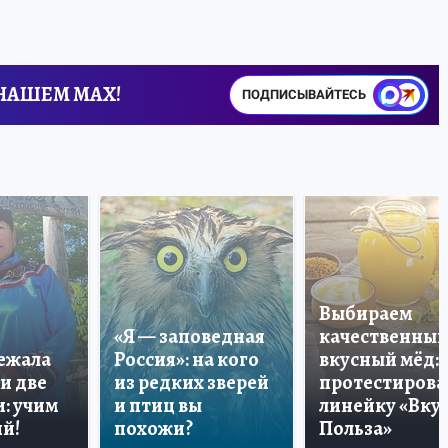
 НАШЕМ MAX!
ПОДПИСЫВАЙТЕСЬ
Выбираем
«Я — заповедная
качественный
лежала
Россия»: на кого
вкусный мёд:
и две
из редких зверей
протестирова
: учим
и птиц вы
линейку «Вкус
й!
похожи?
Польза»