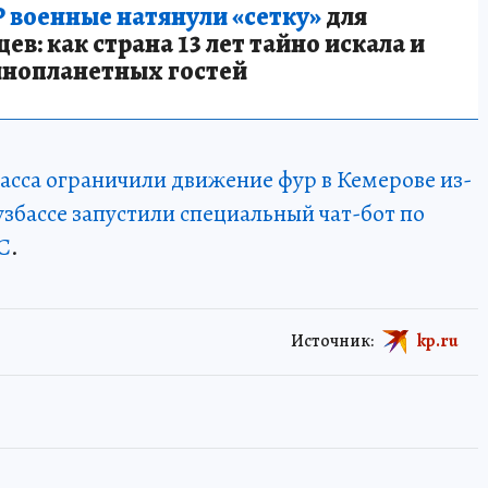
 военные натянули «сетку»
для
в: как страна 13 лет тайно искала и
инопланетных гостей
басса ограничили движение фур в Кемерове из-
узбассе запустили специальный чат-бот по
С
.
Источник:
kp.ru