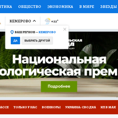
ИТИКА
ОБЩЕСТВО
ЭКОНОМИКА
В МИРЕ
ЗВЕЗДЫ
ЛУМНИСТЫ
ПРОИСШЕСТВИЯ
НАЦИОНАЛЬНЫЕ ПРОЕК
КЕМЕРОВО
+22
°
ВАШ РЕГИОН —
КЕМЕРОВО
Ы
ОТКРЫВАЕМ МИР
Я ЗНАЮ
СЕМЬЯ
ЖЕНСКИЕ СЕ
ДА
ВЫБРАТЬ ДРУГОЙ
ПРОМОКОДЫ
СЕРИАЛЫ
СПЕЦПРОЕКТЫ
ДЕФИЦИТ
ВИЗОР
КОНКУРСЫ
РАБОТА У НАС
ГИД ПОТРЕБИТЕЛЯ
БАССЕ
ТОЛЬКО У НАС
ВОЕНКОРЫ
УКРАИНА: СВОДКА
КП В МАХ