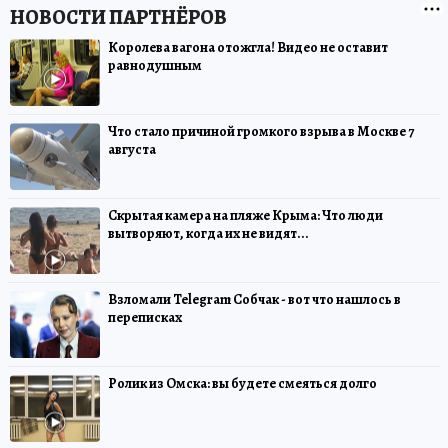
Королева вагона отожгла! Видео не оставит
равнодушным
Что стало причиной громкого взрыва в Москве 7
августа
Скрытая камера на пляже Крыма: Что люди
вытворяют, когда их не видят...
Взломали Telegram Собчак - вот что нашлось в
переписках
Ролик из Омска: вы будете смеяться долго