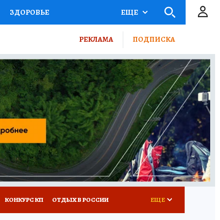
ЗДОРОВЬЕ
ЕЩЕ
ТЫ РОССИИ
РЕКЛАМА
ПОДПИСКА
КРЕТЫ
ПУТЕВОДИТЕЛЬ
 ЖЕЛЕЗА
ТУРИЗМ
ВСЕ О КП
РАДИО КП
КОНКУРС КП
ОТДЫХ В РОССИИ
ЕЩЕ