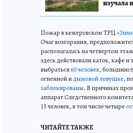
изучала 
Пожар в кемеровском ТРЦ
«Зим
Очаг возгорания, предположител
располагалась на четвертом эта
здесь действовали каток, кафе и
выбраться
60 человек
, большинст
огненной и
дымовой ловушке
, п
заблокированы
. В причинах пр
аппарат Следственного комитета
15 человек, в том числе четыре
со
ЧИТАЙТЕ ТАКЖЕ