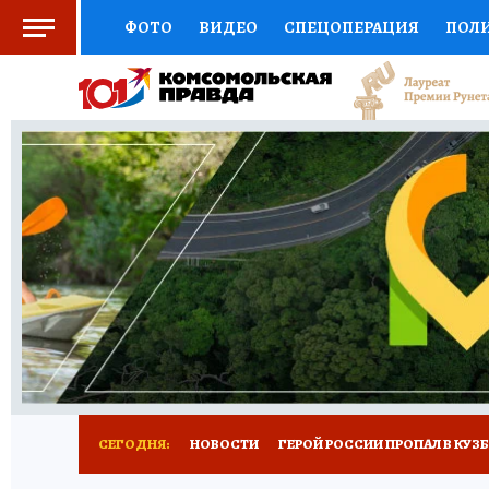
ФОТО
ВИДЕО
СПЕЦОПЕРАЦИЯ
ПОЛ
СОЦПОДДЕРЖКА
НАУКА
СПОРТ
КО
ВЫБОР ЭКСПЕРТОВ
ДОКТОР
ФИНАНС
КНИЖНАЯ ПОЛКА
ПРОГНОЗЫ НА СПОРТ
ПРЕСС-ЦЕНТР
НЕДВИЖИМОСТЬ
ТЕЛЕ
РЕКЛАМА
ТЕСТЫ
НОВОЕ НА САЙТЕ
СЕГОДНЯ:
НОВОСТИ
ГЕРОЙ РОССИИ ПРОПАЛ В КУЗ