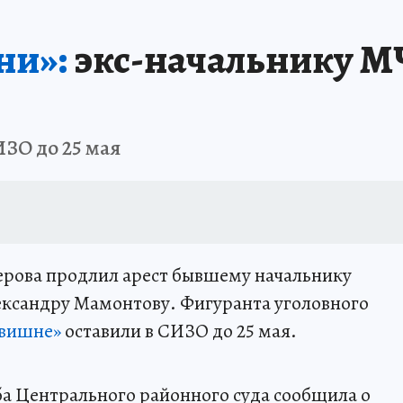
АФИША
ИСПЫТАНО НА СЕБЕ
ни»:
экс-начальнику М
ЗО до 25 мая
рова продлил арест бывшему начальнику
ександру Мамонтову. Фигуранта уголовного
 вишне»
оставили в СИЗО до 25 мая.
жба Центрального районного суда сообщила о