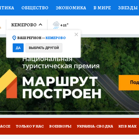
ИТИКА
ОБЩЕСТВО
ЭКОНОМИКА
В МИРЕ
ЗВЕЗДЫ
ЛУМНИСТЫ
ПРОИСШЕСТВИЯ
НАЦИОНАЛЬНЫЕ ПРОЕК
КЕМЕРОВО
+21
°
ВАШ РЕГИОН —
КЕМЕРОВО
Ы
ОТКРЫВАЕМ МИР
Я ЗНАЮ
СЕМЬЯ
ЖЕНСКИЕ СЕ
ДА
ВЫБРАТЬ ДРУГОЙ
ПРОМОКОДЫ
СЕРИАЛЫ
СПЕЦПРОЕКТЫ
ДЕФИЦИТ
ВИЗОР
КОНКУРСЫ
РАБОТА У НАС
ГИД ПОТРЕБИТЕЛЯ
БАССЕ
ТОЛЬКО У НАС
ВОЕНКОРЫ
УКРАИНА: СВОДКА
КП В МАХ