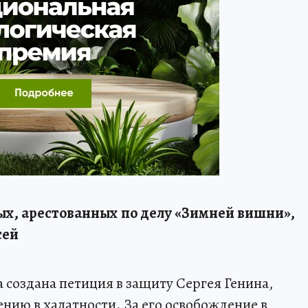
х, арестованных по делу «Зимней вишни»,
сей
а создана петиция в защиту Сергея Генина,
нию в халатности. За его освобождение в