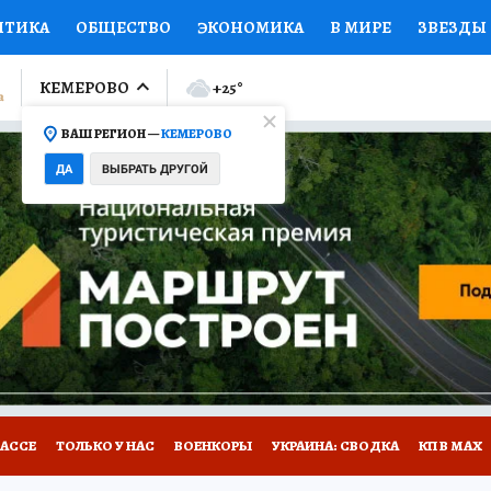
ИТИКА
ОБЩЕСТВО
ЭКОНОМИКА
В МИРЕ
ЗВЕЗДЫ
ЛУМНИСТЫ
ПРОИСШЕСТВИЯ
НАЦИОНАЛЬНЫЕ ПРОЕК
КЕМЕРОВО
+25
°
ВАШ РЕГИОН —
КЕМЕРОВО
Ы
ОТКРЫВАЕМ МИР
Я ЗНАЮ
СЕМЬЯ
ЖЕНСКИЕ СЕ
ДА
ВЫБРАТЬ ДРУГОЙ
ПРОМОКОДЫ
СЕРИАЛЫ
СПЕЦПРОЕКТЫ
ДЕФИЦИТ
ВИЗОР
КОНКУРСЫ
РАБОТА У НАС
ГИД ПОТРЕБИТЕЛЯ
БАССЕ
ТОЛЬКО У НАС
ВОЕНКОРЫ
УКРАИНА: СВОДКА
КП В МАХ