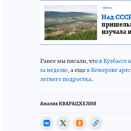
НАУКА
Над СССР
пришельце
изучала 
Ранее мы писали, что
в Кузбассе
за неделю
, а еще
в Кемерове арес
летнего подростка
.
Амалия КВАРАЦХЕЛИЯ