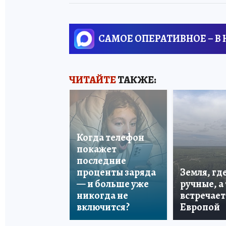
САМОЕ ОПЕРАТИВНОЕ – В
ЧИТАЙТЕ
ТАКЖЕ:
Когда телефон
покажет
последние
проценты заряда
Земля, гд
— и больше уже
ручные, а
никогда не
встречает
включится?
Европой