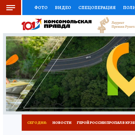
ФОТО
ВИДЕО
СПЕЦОПЕРАЦИЯ
ПОЛ
СОЦПОДДЕРЖКА
НАУКА
СПОРТ
КО
ВЫБОР ЭКСПЕРТОВ
ДОКТОР
ФИНАНС
КНИЖНАЯ ПОЛКА
ПРОГНОЗЫ НА СПОРТ
ПРЕСС-ЦЕНТР
НЕДВИЖИМОСТЬ
ТЕЛЕ
РЕКЛАМА
ТЕСТЫ
НОВОЕ НА САЙТЕ
СЕГОДНЯ:
НОВОСТИ
ГЕРОЙ РОССИИ ПРОПАЛ В КУЗ