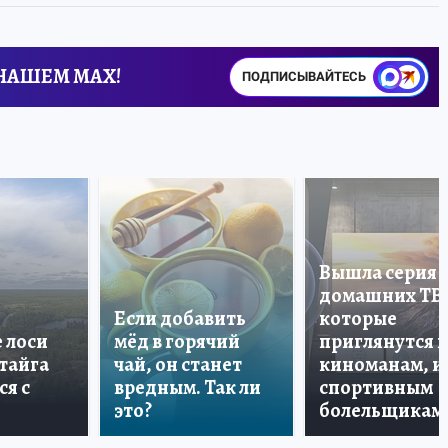
 НАШЕМ MAX!
ПОДПИСЫВАЙТЕСЬ
Вышла серия
домашних ТВ
Если добавить
которые
е лоси
мёд в горячий
приглянутся 
 тайга
чай, он станет
киноманам, и
ся с
вредным. Так ли
спортивным
это?
болельщикам