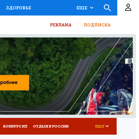
ЗДОРОВЬЕ
ЕЩЕ
ТЫ РОССИИ
РЕКЛАМА
ПОДПИСКА
КРЕТЫ
ПУТЕВОДИТЕЛЬ
 ЖЕЛЕЗА
ТУРИЗМ
ВСЕ О КП
РАДИО КП
КОНКУРС КП
ОТДЫХ В РОССИИ
ЕЩЕ