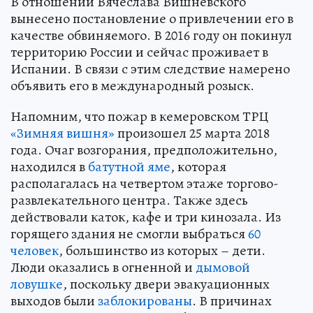
В отношении Вячеслава Вишневского
вынесено постановление о привлечении его в
качестве обвиняемого. В 2016 году он покинул
территорию России и сейчас проживает в
Испании. В связи с этим следствие намерено
объявить его в международный розыск.
Напомним, что пожар в кемеровском ТРЦ
«Зимняя вишня»
произошел 25 марта 2018
года. Очаг возгорания, предположительно,
находился в
батутной яме
, которая
располагалась на четвертом этаже торгово-
развлекательного центра. Также здесь
действовали каток, кафе и три кинозала. Из
горящего здания не смогли выбраться
60
человек
, большинство из которых – дети.
Люди оказались в огненной и
дымовой
ловушке
, поскольку двери эвакуационных
выходов были
заблокированы
. В причинах