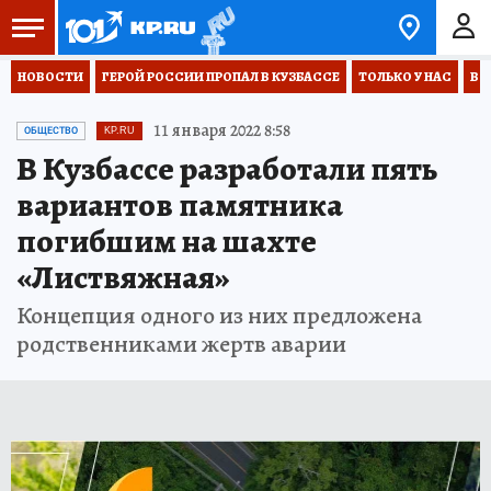
НОВОСТИ
ГЕРОЙ РОССИИ ПРОПАЛ В КУЗБАССЕ
ТОЛЬКО У НАС
ВО
11 января 2022 8:58
ОБЩЕСТВО
KP.RU
В Кузбассе разработали пять
вариантов памятника
погибшим на шахте
«Листвяжная»
Концепция одного из них предложена
родственниками жертв аварии