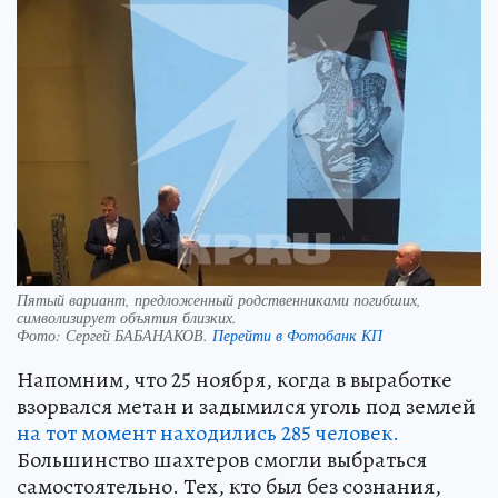
Пятый вариант, предложенный родственниками погибших,
символизирует объятия близких.
Фото:
Сергей БАБАНАКОВ.
Перейти в Фотобанк КП
Напомним, что 25 ноября, когда в выработке
взорвался метан и задымился уголь под землей
на тот момент находились 285 человек.
Большинство шахтеров смогли выбраться
самостоятельно. Тех, кто был без сознания,