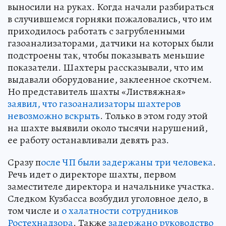
выносили на руках. Когда начали разбираться
в случившемся горняки пожаловались, что им
приходилось работать с загрубленными
газоанализаторами, датчики на которых были
подстроены так, чтобы показывать меньшие
показатели. Шахтеры рассказывали, что им
выдавали оборудование, заклеенное скотчем.
Но представитель шахты «Листвяжная»
заявил, что газоанализаторы шахтеров
невозможно вскрыть
. Только в этом году этой
на шахте выявили около тысячи нарушений,
ее работу останавливали девять раз.
Сразу п
осле ЧП были задержаны три человека
.
Речь идет о директоре шахты, первом
заместителе директора и начальнике участка.
Следком Кузбасса возбудил уголовное дело, в
том числе и
о халатности сотрудников
Ростехнадзора
. Также
задержано руководство