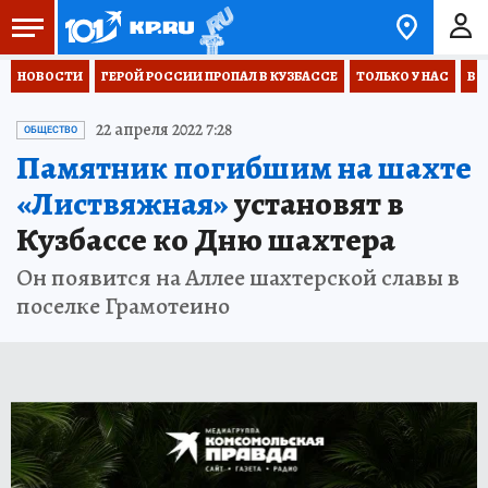
НОВОСТИ
ГЕРОЙ РОССИИ ПРОПАЛ В КУЗБАССЕ
ТОЛЬКО У НАС
ВО
22 апреля 2022 7:28
ОБЩЕСТВО
Памятник погибшим на шахте
«Листвяжная»
установят в
Кузбассе ко Дню шахтера
Он появится на Аллее шахтерской славы в
поселке Грамотеино