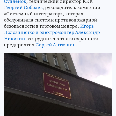
Судденок
, технический директор ККК
Георгий Соболев
, руководитель компании
«Системный интегратор», которая
обслуживала системы противопожарной
безопасности в торговом центре,
Игорь
Полозиненко и электромонтер Александр
Никитин
, сотрудник частного охранного
предприятия
Сергей Антюшин
.