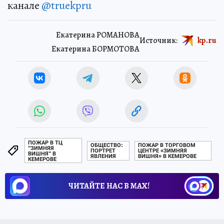
канале
@truekpru
Екатерина РОМАНОВА
Источник:
kp.ru
Екатерина БОРМОТОВА
ПОЖАР В ТЦ
ОБЩЕСТВО:
ПОЖАР В ТОРГОВОМ
"ЗИМНЯЯ
ПОРТРЕТ
ЦЕНТРЕ «ЗИМНЯЯ
ВИШНЯ" В
ЯВЛЕНИЯ
ВИШНЯ» В КЕМЕРОВЕ
КЕМЕРОВЕ
ЧИТАЙТЕ НАС В МАХ!