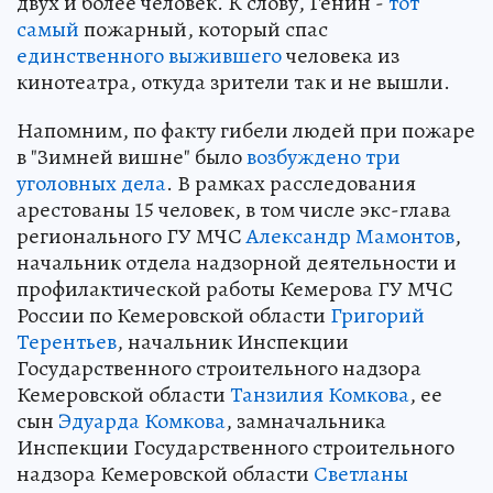
двух и более человек. К слову, Генин -
тот
самый
пожарный, который спас
единственного выжившего
человека из
кинотеатра, откуда зрители так и не вышли.
Напомним, по факту гибели людей при пожаре
в "Зимней вишне" было
возбуждено три
уголовных дела
. В рамках расследования
арестованы 15 человек, в том числе экс-глава
регионального ГУ МЧС
Александр Мамонтов
,
начальник отдела надзорной деятельности и
профилактической работы Кемерова ГУ МЧС
России по Кемеровской области
Григорий
Терентьев
, начальник Инспекции
Государственного строительного надзора
Кемеровской области
Танзилия Комкова
, ее
сын
Эдуарда Комкова
, замначальника
Инспекции Государственного строительного
надзора Кемеровской области
Светланы