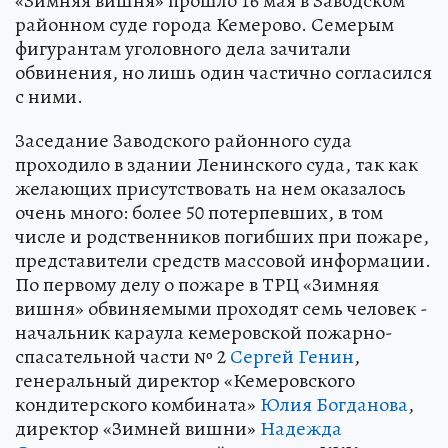
«Зимняя вишня» прошло 16 мая в Заводском
районном суде города Кемерово. Семерым
фигурантам уголовного дела зачитали
обвинения, но лишь один частично согласился
с ними.
Заседание Заводского районного суда
проходило в здании Ленинского суда, так как
желающих присутствовать на нем оказалось
очень много: более 50 потерпевших, в том
числе и родственников погибших при пожаре,
представители средств массовой информации.
По первому делу о пожаре в ТРЦ «Зимняя
вишня» обвиняемыми проходят семь человек -
начальник караула кемеровской пожарно-
спасательной части № 2
Сергей Генин
,
генеральный директор «Кемеровского
кондитерского комбината»
Юлия Богданова
,
директор «Зимней вишни»
Надежда